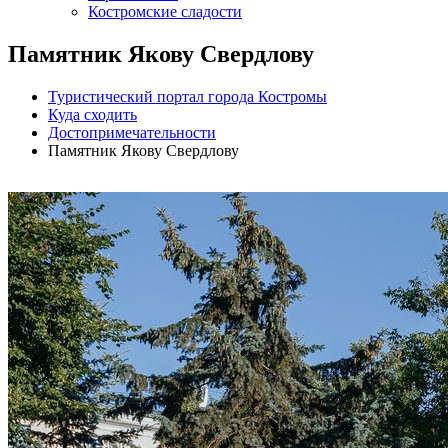
Костромские сладости
Памятник Якову Свердлову
Туристический портал города Костромы
Куда сходить
Достопримечательности
Памятник Якову Свердлову