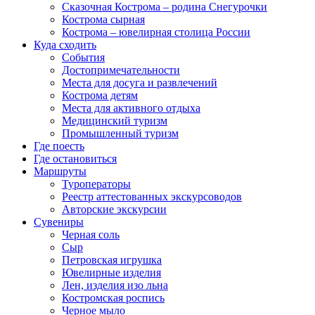
Сказочная Кострома – родина Снегурочки
Кострома сырная
Кострома – ювелирная столица России
Куда сходить
События
Достопримечательности
Места для досуга и развлечений
Кострома детям
Места для активного отдыха
Медицинский туризм
Промышленный туризм
Где поесть
Где остановиться
Маршруты
Туроператоры
Реестр аттестованных экскурсоводов
Авторские экскурсии
Сувениры
Черная соль
Сыр
Петровская игрушка
Ювелирные изделия
Лен, изделия изо льна
Костромская роспись
Черное мыло