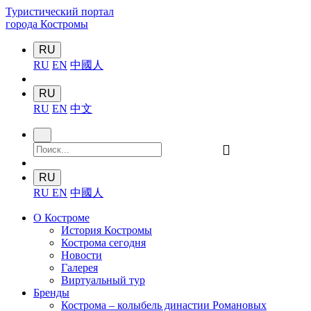
Туристический портал
города Костромы
RU
RU
EN
中國人
RU
RU
EN
中文
󰍉
RU
RU
EN
中國人
О Костроме
История Костромы
Кострома сегодня
Новости
Галерея
Виртуальный тур
Бренды
Кострома – колыбель династии Романовых