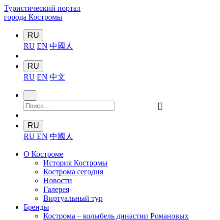
Туристический портал
города Костромы
RU
RU
EN
中國人
RU
RU
EN
中文
󰍉
RU
RU
EN
中國人
О Костроме
История Костромы
Кострома сегодня
Новости
Галерея
Виртуальный тур
Бренды
Кострома – колыбель династии Романовых