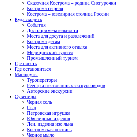
Сказочная Кострома – родина Снегурочки
Кострома сырная
Кострома – ювелирная столица России
Куда сходить
События
Достопримечательности
Места для досуга и развлечений
Кострома детям
Места для активного отдыха
Медицинский туризм
Промышленный туризм
Где поесть
Где остановиться
Маршруты
Туроператоры
Реестр аттестованных экскурсоводов
Авторские экскурсии
Сувениры
Черная соль
Сыр
Петровская игрушка
Ювелирные изделия
Лен, изделия изо льна
Костромская роспись
Черное мыло