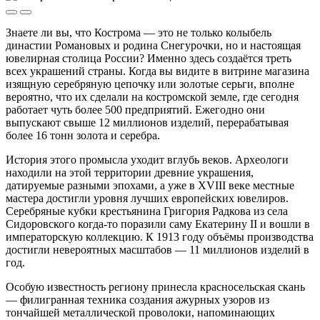
Знаете ли вы, что Кострома — это не только колыбель
династии Романовых и родина Снегурочки, но и настоящая
ювелирная столица России? Именно здесь создаётся треть
всех украшений страны. Когда вы видите в витрине магазина
изящную серебряную цепочку или золотые серьги, вполне
вероятно, что их сделали на костромской земле, где сегодня
работает чуть более 500 предприятий. Ежегодно они
выпускают свыше 12 миллионов изделий, перерабатывая
более 16 тонн золота и серебра.
История этого промысла уходит вглубь веков. Археологи
находили на этой территории древние украшения,
датируемые разными эпохами, а уже в XVIII веке местные
мастера достигли уровня лучших европейских ювелиров.
Серебряные кубки крестьянина Григория Радкова из села
Сидоровского когда-то поразили саму Екатерину II и вошли в
императорскую коллекцию. К 1913 году объёмы производства
достигли невероятных масштабов — 11 миллионов изделий в
год.
Особую известность региону принесла красносельская скань
— филигранная техника создания ажурных узоров из
тончайшей металлической проволоки, напоминающих