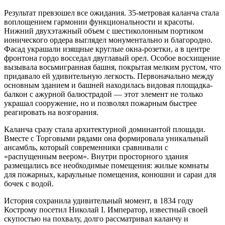
Результат превзошел все ожидания. 35-метровая каланча стала
воплощением гармонии функциональности и красоты.
Нижний двухэтажный объем с шестиколонным портиком
ионического ордера выглядел монументально и благородно.
Фасад украшали изящные круглые окна-розетки, а в центре
фронтона гордо восседал двуглавый орел. Особое восхищение
вызывала восьмигранная башня, покрытая мелким рустом, что
придавало ей удивительную легкость. Первоначально между
основным зданием и башней находилась видовая площадка-
балкон с ажурной балюстрадой — этот элемент не только
украшал сооружение, но и позволял пожарным быстрее
реагировать на возгорания.
Каланча сразу стала архитектурной доминантой площади.
Вместе с Торговыми рядами она формировала уникальный
ансамбль, который современники сравнивали с
«распущенным веером». Внутри просторного здания
размещались все необходимые помещения: жилые комнаты
для пожарных, караульные помещения, конюшни и сараи для
бочек с водой.
История сохранила удивительный момент, в 1834 году
Кострому посетил Николай I. Император, известный своей
скупостью на похвалу, долго рассматривал каланчу и