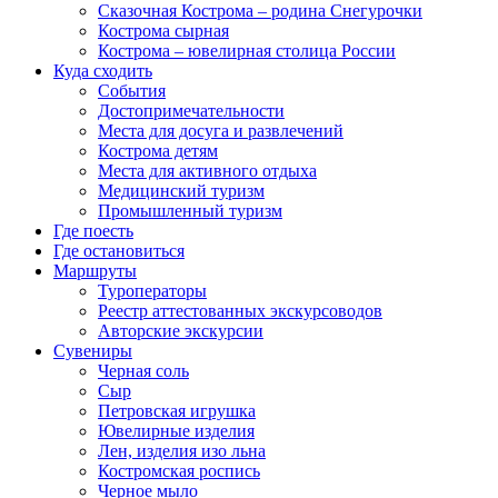
Сказочная Кострома – родина Снегурочки
Кострома сырная
Кострома – ювелирная столица России
Куда сходить
События
Достопримечательности
Места для досуга и развлечений
Кострома детям
Места для активного отдыха
Медицинский туризм
Промышленный туризм
Где поесть
Где остановиться
Маршруты
Туроператоры
Реестр аттестованных экскурсоводов
Авторские экскурсии
Сувениры
Черная соль
Сыр
Петровская игрушка
Ювелирные изделия
Лен, изделия изо льна
Костромская роспись
Черное мыло