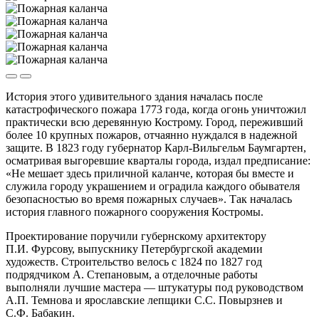
История этого удивительного здания началась после
катастрофического пожара 1773 года, когда огонь уничтожил
практически всю деревянную Кострому. Город, переживший
более 10 крупных пожаров, отчаянно нуждался в надежной
защите. В 1823 году губернатор Карл-Вильгельм Баумгартен,
осматривая выгоревшие кварталы города, издал предписание:
«Не мешает здесь приличной каланче, которая бы вместе и
служила городу украшением и оградила каждого обывателя
безопасностью во время пожарных случаев». Так началась
история главного пожарного сооружения Костромы.
Проектирование поручили губернскому архитектору
П.И. Фурсову, выпускнику Петербургской академии
художеств. Строительство велось с 1824 по 1827 год
подрядчиком А. Степановым, а отделочные работы
выполняли лучшие мастера — штукатуры под руководством
А.П. Темнова и ярославские лепщики С.С. Повырзнев и
С.Ф. Бабакин.