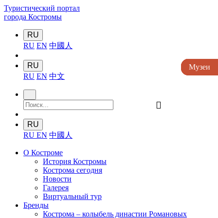
Туристический портал
города Костромы
RU
RU
EN
中國人
RU
Музеи
Музеи
Музеи
Музеи
Музеи
RU
EN
中文
󰍉
RU
RU
EN
中國人
О Костроме
История Костромы
Кострома сегодня
Новости
Галерея
Виртуальный тур
Бренды
Кострома – колыбель династии Романовых