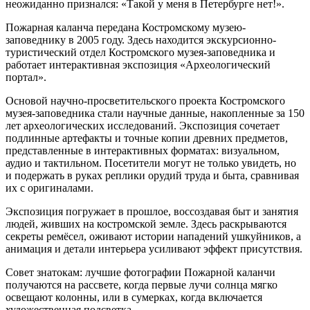
неожиданно признался: «Такой у меня в Петербурге нет!».
Пожарная каланча передана Костромскому музею-
заповеднику в 2005 году. Здесь находится экскурсионно-
туристический отдел Костромского музея-заповедника и
работает интерактивная экспозиция «Археологический
портал».
Основой научно-просветительского проекта Костромского
музея-заповедника стали научные данные, накопленные за 150
лет археологических исследований. Экспозиция сочетает
подлинные артефакты и точные копии древних предметов,
представленные в интерактивных форматах: визуальном,
аудио и тактильном. Посетители могут не только увидеть, но
и подержать в руках реплики орудий труда и быта, сравнивая
их с оригиналами.
Экспозиция погружает в прошлое, воссоздавая быт и занятия
людей, живших на костромской земле. Здесь раскрываются
секреты ремёсел, оживают истории нападений ушкуйников, а
анимация и детали интерьера усиливают эффект присутствия.
Совет знатокам: лучшие фотографии Пожарной каланчи
получаются на рассвете, когда первые лучи солнца мягко
освещают колонны, или в сумерках, когда включается
художественная подсветка.