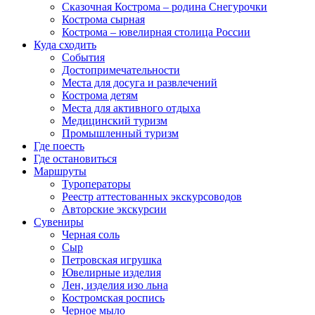
Сказочная Кострома – родина Снегурочки
Кострома сырная
Кострома – ювелирная столица России
Куда сходить
События
Достопримечательности
Места для досуга и развлечений
Кострома детям
Места для активного отдыха
Медицинский туризм
Промышленный туризм
Где поесть
Где остановиться
Маршруты
Туроператоры
Реестр аттестованных экскурсоводов
Авторские экскурсии
Сувениры
Черная соль
Сыр
Петровская игрушка
Ювелирные изделия
Лен, изделия изо льна
Костромская роспись
Черное мыло