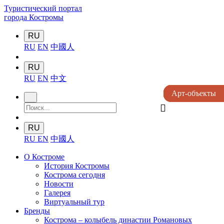
Туристический портал
города Костромы
RU
RU
EN
中國人
RU
RU
EN
中文
Арт-объекты
Арт-объекты
Арт-объекты
Арт-объекты
Арт-объекты
󰍉
RU
RU
EN
中國人
О Костроме
История Костромы
Кострома сегодня
Новости
Галерея
Виртуальный тур
Бренды
Кострома – колыбель династии Романовых