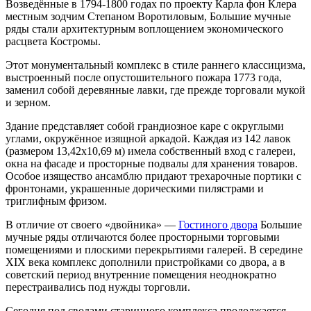
Возведённые в 1794-1800 годах по проекту Карла фон Клера
местным зодчим Степаном Воротиловым, Большие мучные
ряды стали архитектурным воплощением экономического
расцвета Костромы.
Этот монументальный комплекс в стиле раннего классицизма,
выстроенный после опустошительного пожара 1773 года,
заменил собой деревянные лавки, где прежде торговали мукой
и зерном.
Здание представляет собой грандиозное каре с округлыми
углами, окружённое изящной аркадой. Каждая из 142 лавок
(размером 13,42х10,69 м) имела собственный вход с галереи,
окна на фасаде и просторные подвалы для хранения товаров.
Особое изящество ансамблю придают трехарочные портики с
фронтонами, украшенные дорическими пилястрами и
триглифным фризом.
В отличие от своего «двойника» —
Гостиного двора
Большие
мучные ряды отличаются более просторными торговыми
помещениями и плоскими перекрытиями галерей. В середине
XIX века комплекс дополнили пристройками со двора, а в
советский период внутренние помещения неоднократно
перестраивались под нужды торговли.
Сегодня под сводами старинного комплекса продолжается