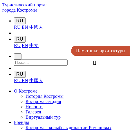
Туристический портал
города Костромы
RU
RU
EN
中國人
RU
RU
EN
中文
Памятники архитектуры
Памятники архитектуры
Памятники архитектуры
Памятники архитектуры
Памятники архитектуры
󰍉
RU
RU
EN
中國人
О Костроме
История Костромы
Кострома сегодня
Новости
Галерея
Виртуальный тур
Бренды
Кострома – колыбель династии Романовых