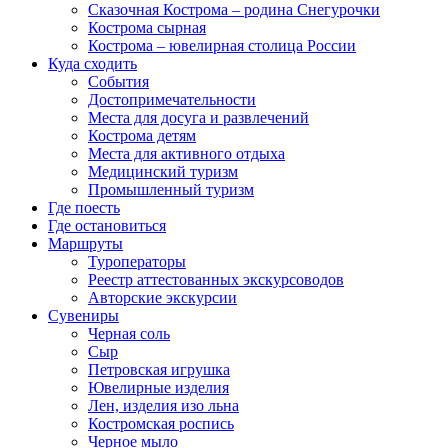
Сказочная Кострома – родина Снегурочки
Кострома сырная
Кострома – ювелирная столица России
Куда сходить
События
Достопримечательности
Места для досуга и развлечений
Кострома детям
Места для активного отдыха
Медицинский туризм
Промышленный туризм
Где поесть
Где остановиться
Маршруты
Туроператоры
Реестр аттестованных экскурсоводов
Авторские экскурсии
Сувениры
Черная соль
Сыр
Петровская игрушка
Ювелирные изделия
Лен, изделия изо льна
Костромская роспись
Черное мыло