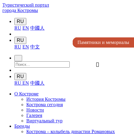
Туристический портал
города Костромы
RU
RU
EN
中國人
RU
Памятники и мемориалы
Памятники и мемориалы
Памятники и мемориалы
Памятники и мемориалы
Памятники и мемориалы
RU
EN
中文
󰍉
RU
RU
EN
中國人
О Костроме
История Костромы
Кострома сегодня
Новости
Галерея
Виртуальный тур
Бренды
Кострома – колыбель династии Романовых