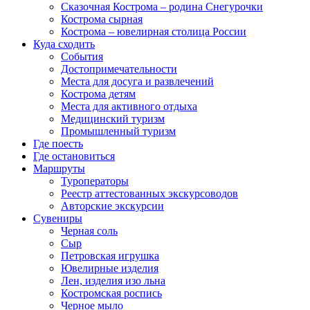
Сказочная Кострома – родина Снегурочки
Кострома сырная
Кострома – ювелирная столица России
Куда сходить
События
Достопримечательности
Места для досуга и развлечений
Кострома детям
Места для активного отдыха
Медицинский туризм
Промышленный туризм
Где поесть
Где остановиться
Маршруты
Туроператоры
Реестр аттестованных экскурсоводов
Авторские экскурсии
Сувениры
Черная соль
Сыр
Петровская игрушка
Ювелирные изделия
Лен, изделия изо льна
Костромская роспись
Черное мыло