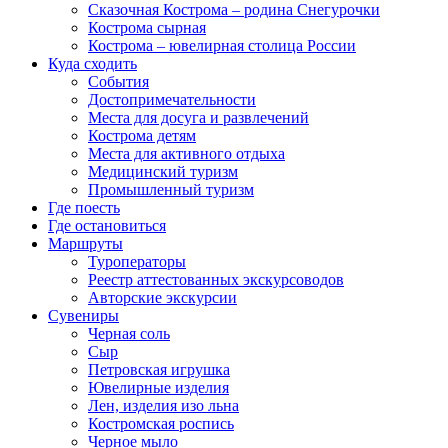
Сказочная Кострома – родина Снегурочки
Кострома сырная
Кострома – ювелирная столица России
Куда сходить
События
Достопримечательности
Места для досуга и развлечений
Кострома детям
Места для активного отдыха
Медицинский туризм
Промышленный туризм
Где поесть
Где остановиться
Маршруты
Туроператоры
Реестр аттестованных экскурсоводов
Авторские экскурсии
Сувениры
Черная соль
Сыр
Петровская игрушка
Ювелирные изделия
Лен, изделия изо льна
Костромская роспись
Черное мыло