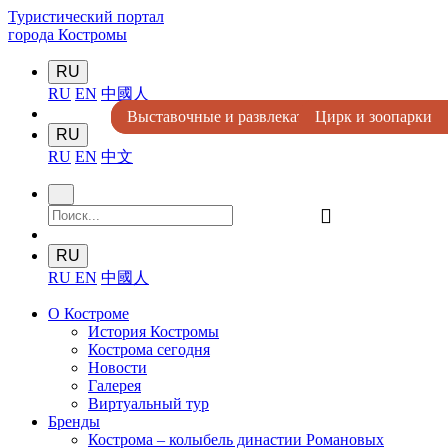
Туристический портал
города Костромы
RU
RU
EN
中國人
Выставочные и развлекательные комплексы
Выставочные и развлекательные комплексы
Парки и места отдыха
Театры и кинотеатры
Цирк и зоопарки
Цирк и зоопарки
Цирк и зоопарки
RU
RU
EN
中文
󰍉
RU
RU
EN
中國人
О Костроме
История Костромы
Кострома сегодня
Новости
Галерея
Виртуальный тур
Бренды
Кострома – колыбель династии Романовых