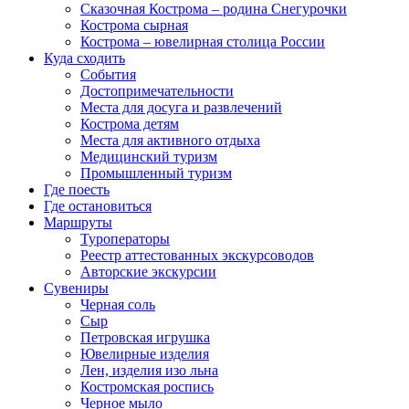
Сказочная Кострома – родина Снегурочки
Кострома сырная
Кострома – ювелирная столица России
Куда сходить
События
Достопримечательности
Места для досуга и развлечений
Кострома детям
Места для активного отдыха
Медицинский туризм
Промышленный туризм
Где поесть
Где остановиться
Маршруты
Туроператоры
Реестр аттестованных экскурсоводов
Авторские экскурсии
Сувениры
Черная соль
Сыр
Петровская игрушка
Ювелирные изделия
Лен, изделия изо льна
Костромская роспись
Черное мыло