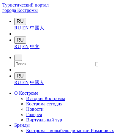
Туристический портал
города Костромы
RU
RU
EN
中國人
RU
RU
EN
中文
󰍉
RU
RU
EN
中國人
О Костроме
История Костромы
Кострома сегодня
Новости
Галерея
Виртуальный тур
Бренды
Кострома – колыбель династии Романовых