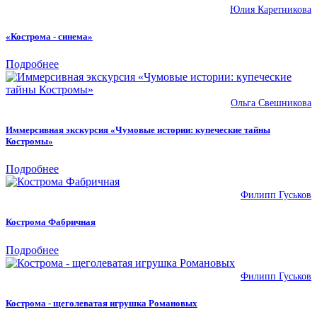
Юлия Каретникова
«Кострома - синема»
Подробнее
Ольга Свешникова
Иммерсивная экскурсия «Чумовые истории: купеческие тайны
Костромы»
Подробнее
Филипп Гуськов
Кострома Фабричная
Подробнее
Филипп Гуськов
Кострома - щеголеватая игрушка Романовых