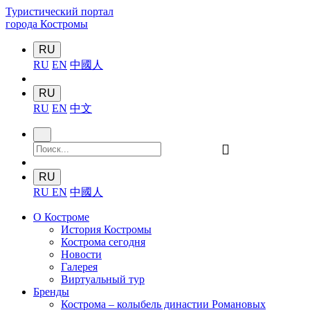
Туристический портал
города Костромы
RU
RU
EN
中國人
RU
RU
EN
中文
󰍉
RU
RU
EN
中國人
О Костроме
История Костромы
Кострома сегодня
Новости
Галерея
Виртуальный тур
Бренды
Кострома – колыбель династии Романовых