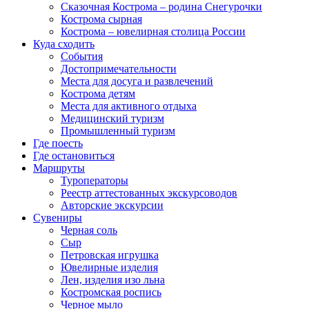
Сказочная Кострома – родина Снегурочки
Кострома сырная
Кострома – ювелирная столица России
Куда сходить
События
Достопримечательности
Места для досуга и развлечений
Кострома детям
Места для активного отдыха
Медицинский туризм
Промышленный туризм
Где поесть
Где остановиться
Маршруты
Туроператоры
Реестр аттестованных экскурсоводов
Авторские экскурсии
Сувениры
Черная соль
Сыр
Петровская игрушка
Ювелирные изделия
Лен, изделия изо льна
Костромская роспись
Черное мыло