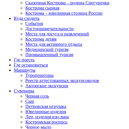
Сказочная Кострома – родина Снегурочки
Кострома сырная
Кострома – ювелирная столица России
Куда сходить
События
Достопримечательности
Места для досуга и развлечений
Кострома детям
Места для активного отдыха
Медицинский туризм
Промышленный туризм
Где поесть
Где остановиться
Маршруты
Туроператоры
Реестр аттестованных экскурсоводов
Авторские экскурсии
Сувениры
Черная соль
Сыр
Петровская игрушка
Ювелирные изделия
Лен, изделия изо льна
Костромская роспись
Черное мыло