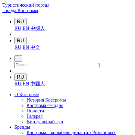
Туристический портал
города Костромы
RU
RU
EN
中國人
RU
RU
EN
中文
󰍉
RU
RU
EN
中國人
О Костроме
История Костромы
Кострома сегодня
Новости
Галерея
Виртуальный тур
Бренды
Кострома – колыбель династии Романовых