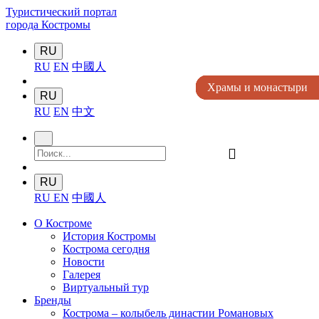
Туристический портал
города Костромы
RU
RU
EN
中國人
Храмы и монастыри
Храмы и монастыри
Храмы и монастыри
Храмы и монастыри
Храмы и монастыри
RU
RU
EN
中文
󰍉
RU
RU
EN
中國人
О Костроме
История Костромы
Кострома сегодня
Новости
Галерея
Виртуальный тур
Бренды
Кострома – колыбель династии Романовых