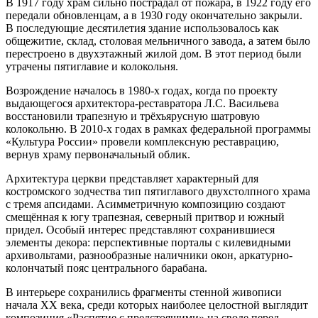
В 1917 году храм сильно пострадал от пожара, в 1922 году его
передали обновленцам, а в 1930 году окончательно закрыли.
В последующие десятилетия здание использовалось как
общежитие, склад, столовая мельничного завода, а затем было
перестроено в двухэтажный жилой дом. В этот период были
утрачены пятиглавие и колокольня.
Возрождение началось в 1980-х годах, когда по проекту
выдающегося архитектора-реставратора Л.С. Васильева
восстановили трапезную и трёхъярусную шатровую
колокольню. В 2010-х годах в рамках федеральной программы
«Культура России» провели комплексную реставрацию,
вернув храму первоначальный облик.
Архитектура церкви представляет характерный для
костромского зодчества тип пятиглавого двухстолпного храма
с тремя апсидами. Асимметричную композицию создают
смещённая к югу трапезная, северный притвор и южный
придел. Особый интерес представляют сохранившиеся
элементы декора: перспективные порталы с килевидными
архивольтами, разнообразные наличники окон, аркатурно-
колончатый пояс центрального барабана.
В интерьере сохранились фрагменты стенной живописи
начала XX века, среди которых наиболее целостной выглядит
композиция «Распятие с предстоящими» на своде перед