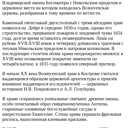
Владимирской иконы Богоматери с Никольским приделом и
церковное место на котором находилась Вознесенская
церковь, разобранная к тому времени по ветхости.
Каменный пятиглавый двухстолпный с тремя абсидами храм
появился на Дебре в середине 1650-х годов, однако его
строительство, прерванное пожаром и эпидемией чумы 1654
года, долгое время оставалось незавершённым. Лишь на
рубеже XVII-XVIII веков к четверику добавились трапезная с
теплым Никольским приделом и шатровая колокольня. В
последующие столетия облик храма неоднократно менялся: в
XVIII веке позакомарное покрытие заменили на
четырёхскатное, в 1835 году появился северный притвор.
В начале XX века Вознесенский храм в Костроме считался
выдающимся образцом церковной архитектуры и привлёк
внимание выдающихся исследователей — церковных
историков Н.В. Покровского и А.Л. Голубцова.
В храме сохранялись уникальные святыни: древние иконы,
особо почитаемый образ священномученика Антипы,
старинные оловянные богослужебные сосуды и
напрестольное Евангелие. Стены храма украшала фресковая
роспись, выполненная клеевыми красками.