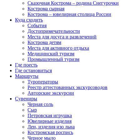
Сказочная Кострома – родина Снегурочки
Кострома сырная
Кострома – ювелирная столица России
Куда сходить
События
Достопримечательности
Места для досуга и развлечений
Кострома детям
Места для активного отдыха
Медицинский туризм
Промышленный туризм
Где поесть
Где остановиться
Маршруты
Туроператоры
Реестр аттестованных экскурсоводов
Авторские экскурсии
Сувениры
Черная соль
Сыр
Петровская игрушка
Ювелирные изделия
Лен, изделия изо льна
Костромская роспись
Черное мыло