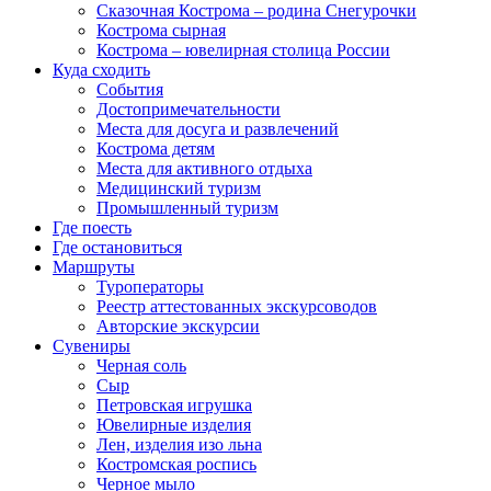
Сказочная Кострома – родина Снегурочки
Кострома сырная
Кострома – ювелирная столица России
Куда сходить
События
Достопримечательности
Места для досуга и развлечений
Кострома детям
Места для активного отдыха
Медицинский туризм
Промышленный туризм
Где поесть
Где остановиться
Маршруты
Туроператоры
Реестр аттестованных экскурсоводов
Авторские экскурсии
Сувениры
Черная соль
Сыр
Петровская игрушка
Ювелирные изделия
Лен, изделия изо льна
Костромская роспись
Черное мыло