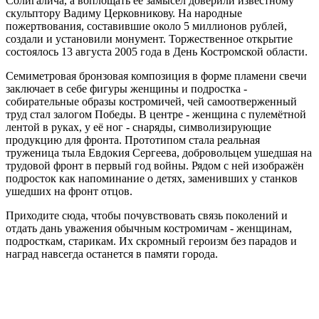
Солигалича, а воплощать её замысел доверили известному
скульптору Вадиму Церковникову. На народные
пожертвования, составившие около 5 миллионов рублей,
создали и установили монумент. Торжественное открытие
состоялось 13 августа 2005 года в День Костромской области.
Семиметровая бронзовая композиция в форме пламени свечи
заключает в себе фигуры женщины и подростка -
собирательные образы костромичей, чей самоотверженный
труд стал залогом Победы. В центре - женщина с пулемётной
лентой в руках, у её ног - снаряды, символизирующие
продукцию для фронта. Прототипом стала реальная
труженица тыла Евдокия Сергеева, добровольцем ушедшая на
трудовой фронт в первый год войны. Рядом с ней изображён
подросток как напоминание о детях, заменивших у станков
ушедших на фронт отцов.
Приходите сюда, чтобы почувствовать связь поколений и
отдать дань уважения обычным костромичам - женщинам,
подросткам, старикам. Их скромный героизм без парадов и
наград навсегда останется в памяти города.