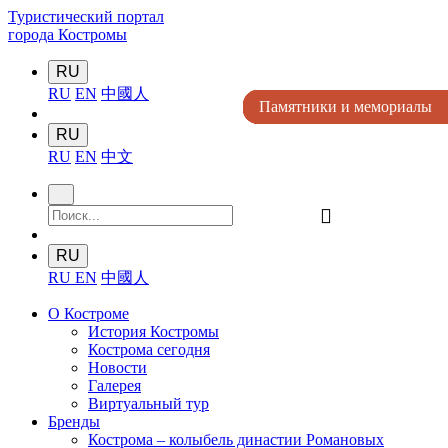
Туристический портал
города Костромы
RU
RU
EN
中國人
Памятники и мемориалы
Памятники и мемориалы
Памятники и мемориалы
Памятники и мемориалы
Памятники и мемориалы
RU
RU
EN
中文
󰍉
RU
RU
EN
中國人
О Костроме
История Костромы
Кострома сегодня
Новости
Галерея
Виртуальный тур
Бренды
Кострома – колыбель династии Романовых