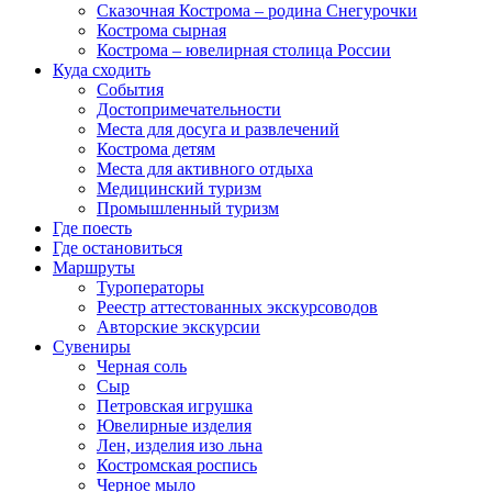
Сказочная Кострома – родина Снегурочки
Кострома сырная
Кострома – ювелирная столица России
Куда сходить
События
Достопримечательности
Места для досуга и развлечений
Кострома детям
Места для активного отдыха
Медицинский туризм
Промышленный туризм
Где поесть
Где остановиться
Маршруты
Туроператоры
Реестр аттестованных экскурсоводов
Авторские экскурсии
Сувениры
Черная соль
Сыр
Петровская игрушка
Ювелирные изделия
Лен, изделия изо льна
Костромская роспись
Черное мыло