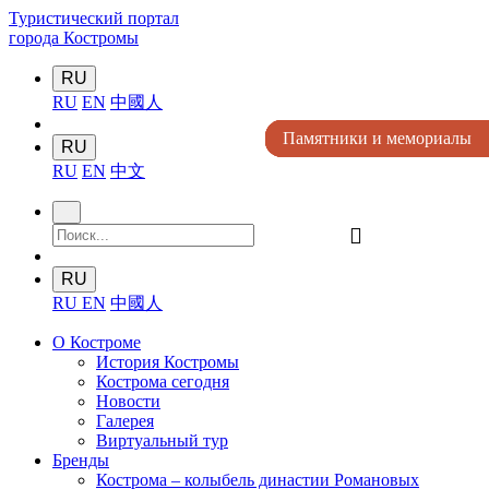
Туристический портал
города Костромы
RU
RU
EN
中國人
Памятники и мемориалы
Памятники и мемориалы
Памятники и мемориалы
Памятники и мемориалы
Памятники и мемориалы
RU
RU
EN
中文
󰍉
RU
RU
EN
中國人
О Костроме
История Костромы
Кострома сегодня
Новости
Галерея
Виртуальный тур
Бренды
Кострома – колыбель династии Романовых