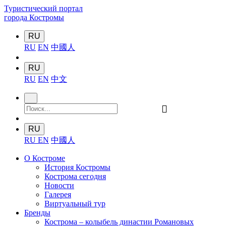
Туристический портал
города Костромы
RU
RU
EN
中國人
RU
RU
EN
中文
󰍉
RU
RU
EN
中國人
О Костроме
История Костромы
Кострома сегодня
Новости
Галерея
Виртуальный тур
Бренды
Кострома – колыбель династии Романовых