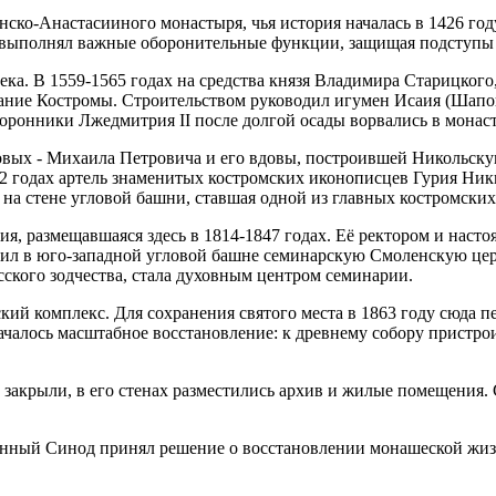
ско-Анастасииного монастыря, чья история началась в 1426 г
 выполнял важные оборонительные функции, защищая подступы 
ка. В 1559-1565 годах на средства князя Владимира Старицкого
дание Костромы. Строительством руководил игумен Исаия (Шап
сторонники Лжедмитрия II после долгой осады ворвались в мона
овых - Михаила Петровича и его вдовы, построившей Никольску
72 годах артель знаменитых костромских иконописцев Гурия Ни
на стене угловой башни, ставшая одной из главных костромских
ия, размещавшаяся здесь в 1814-1847 годах. Её ректором и нас
ил в юго-западной угловой башне семинарскую Смоленскую цер
сского зодчества, стала духовным центром семинарии.
ий комплекс. Для сохранения святого места в 1863 году сюда 
алось масштабное восстановление: к древнему собору пристрои
закрыли, в его стенах разместились архив и жилые помещения.
щенный Синод принял решение о восстановлении монашеской жиз