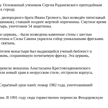
оду. Основанный учеником Сергия Радонежского преподобным
к городу.
, двоюродного брата Ивана Грозного, был возведён пятиглавый
ошников), ставший позднее жертвой опричнины. Смутное время
стырь, уничтожив 54 защитника.
ю церковь, - были возведены каменные стены с шестью
китина и Силы Савина украсила собор уникальными фресками.
 святынь.
тоятелем монастыря был выдающийся ученый-библеист и
ковь, сохранившую почитаемую фреску. Эта церковь,
перевели монахинь Анастасьина Крестовоздвиженского
ли новый храм в неорусском стиле, отстроили корпуса,
 Серьёзный урон нанёс пожар 1982 года, уничтоживший
ни. В 1991 году сюда торжественно перенесли Феодоровскую