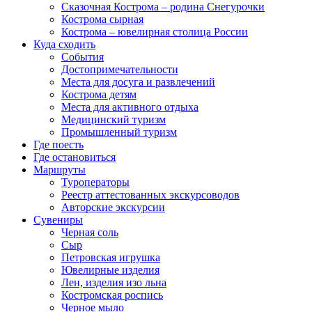
Сказочная Кострома – родина Снегурочки
Кострома сырная
Кострома – ювелирная столица России
Куда сходить
События
Достопримечательности
Места для досуга и развлечений
Кострома детям
Места для активного отдыха
Медицинский туризм
Промышленный туризм
Где поесть
Где остановиться
Маршруты
Туроператоры
Реестр аттестованных экскурсоводов
Авторские экскурсии
Сувениры
Черная соль
Сыр
Петровская игрушка
Ювелирные изделия
Лен, изделия изо льна
Костромская роспись
Черное мыло