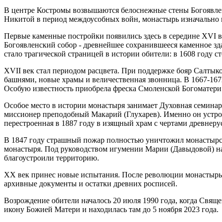
В центре Костромы возвышаются белоснежные стены Богоявлен
Никитой в период междоусобных войн, монастырь изначально
Первые каменные постройки появились здесь в середине XVI ве
Богоявленский собор - древнейшее сохранившееся каменное з
стало трагической страницей в истории обители: в 1608 году 
XVII век стал периодом расцвета. При поддержке бояр Салтык
башнями, новые храмы и величественная звонница. В 1667-16
Особую известность приобрела фреска Смоленской Богоматери 
Особое место в истории монастыря занимает Духовная семинар
миссионер преподобный Макарий (Глухарев). Именно он устро
перестроенная в 1887 году в изящный храм с чертами древнеру
В 1847 году страшный пожар полностью уничтожил монастырск
монастыря. Под руководством игумении Марии (Давыдовой) нач
благоустроили территорию.
XX век принес новые испытания. После революции монастырь 
архивные документы и остатки древних росписей.
Возрождение обители началось 20 июля 1990 года, когда Свя
икону Божией Матери и находилась там до 5 ноября 2023 года.