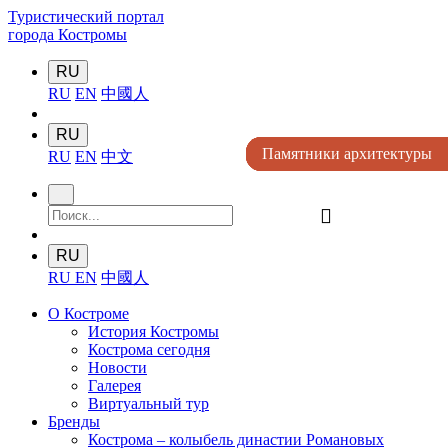
Туристический портал
города Костромы
RU
RU
EN
中國人
RU
Памятники архитектуры
Памятники архитектуры
Памятники архитектуры
Памятники архитектуры
Памятники архитектуры
RU
EN
中文
󰍉
RU
RU
EN
中國人
О Костроме
История Костромы
Кострома сегодня
Новости
Галерея
Виртуальный тур
Бренды
Кострома – колыбель династии Романовых