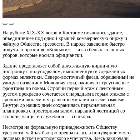
На рубеже XIX-XX веков в Костроме появилось здание,
объединившее под одной крышей коммерческую биржу и
чайную Общества трезвости. В народе заведение быстро
получило прозвище «Колпаки» — из-за белых головных
уборов, которые носили официантки.
Здание представляет собой двухэтажную кирпичную
постройку с полуподвалом, выполненную в сдержанных
формах эклектики. Северо-восточный фасад, обращенный на
улицу с названием Молочная гора, оживляют треугольные
фронтоны по бокам. Строгий первый этаж с ленточным
рустом прекрасно сочетается с нарядным вторым этажом с
арочными окнами и украшенными клинчатыми замками.
Внутри до наших дней сохранилась первоначальная
планировка с просторным залом, парадной лестницей со
стороны улицы и служебной — со двора.
Несмотря на формальную принадлежность Обществу
трезвости, чайная быстро превратилась в популярное место
деловых встреч костромского купечества. Здесь заключали