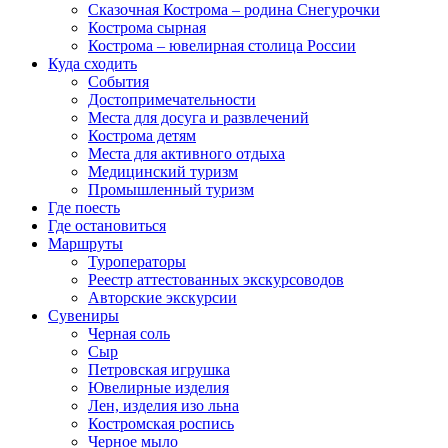
Сказочная Кострома – родина Снегурочки
Кострома сырная
Кострома – ювелирная столица России
Куда сходить
События
Достопримечательности
Места для досуга и развлечений
Кострома детям
Места для активного отдыха
Медицинский туризм
Промышленный туризм
Где поесть
Где остановиться
Маршруты
Туроператоры
Реестр аттестованных экскурсоводов
Авторские экскурсии
Сувениры
Черная соль
Сыр
Петровская игрушка
Ювелирные изделия
Лен, изделия изо льна
Костромская роспись
Черное мыло