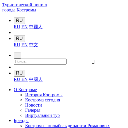
Туристический портал
города Костромы
RU
RU
EN
中國人
RU
RU
EN
中文
󰍉
RU
RU
EN
中國人
О Костроме
История Костромы
Кострома сегодня
Новости
Галерея
Виртуальный тур
Бренды
Кострома – колыбель династии Романовых