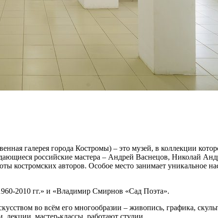
енная галерея города Костромы) – это музей, в коллекции кото
дающиеся российские мастера – Андрей Васнецов, Николай Анд
оты костромских авторов. Особое место занимает уникальное на
960-2010 гг.» и «Владимир Смирнов «Сад Поэта».
усством во всём его многообразии – живопись, графика, скульпт
, лекции, мастер-классы, работают студии.