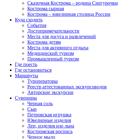
Сказочная Кострома – родина Снегурочки
Кострома сырная
Кострома – ювелирная столица России
Куда сходить
События
Достопримечательности
Места для досуга и развлечений
Кострома детям
Места для активного отдыха
Медицинский туризм
Промышленный туризм
Где поесть
Где остановиться
Маршруты
Туроператоры
Реестр аттестованных экскурсоводов
Авторские экскурсии
Сувениры
Черная соль
Сыр
Петровская игрушка
Ювелирные изделия
Лен, изделия изо льна
Костромская роспись
Черное мыло