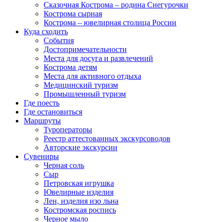
Сказочная Кострома – родина Снегурочки
Кострома сырная
Кострома – ювелирная столица России
Куда сходить
События
Достопримечательности
Места для досуга и развлечений
Кострома детям
Места для активного отдыха
Медицинский туризм
Промышленный туризм
Где поесть
Где остановиться
Маршруты
Туроператоры
Реестр аттестованных экскурсоводов
Авторские экскурсии
Сувениры
Черная соль
Сыр
Петровская игрушка
Ювелирные изделия
Лен, изделия изо льна
Костромская роспись
Черное мыло