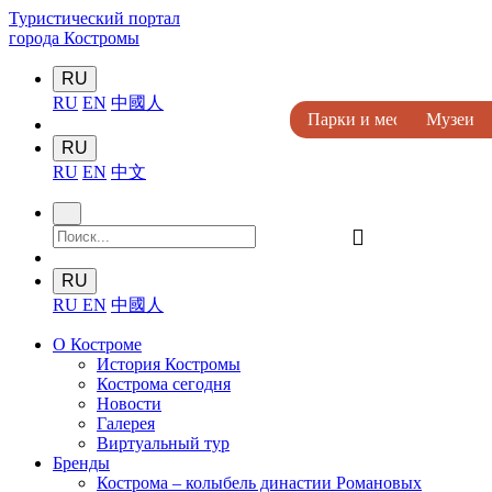
Туристический портал
города Костромы
RU
RU
EN
中國人
Парки и места отдыха
Галереи
Музеи
Музеи
Музеи
RU
RU
EN
中文
󰍉
RU
RU
EN
中國人
О Костроме
История Костромы
Кострома сегодня
Новости
Галерея
Виртуальный тур
Бренды
Кострома – колыбель династии Романовых