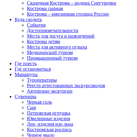
Сказочная Кострома – родина Снегурочки
Кострома сырная
Кострома – ювелирная столица России
Куда сходить
События
Достопримечательности
Места для досуга и развлечений
Кострома детям
Места для активного отдыха
Медицинский туризм
Промышленный туризм
Где поесть
Где остановиться
Маршруты
Туроператоры
Реестр аттестованных экскурсоводов
Авторские экскурсии
Сувениры
Черная соль
Сыр
Петровская игрушка
Ювелирные изделия
Лен, изделия изо льна
Костромская роспись
Черное мыло