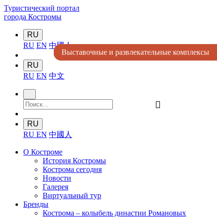
Туристический портал
города Костромы
RU
RU
EN
中國人
Выставочные и развлекательные комплексы
Выставочные и развлекательные комплексы
Выставочные и развлекательные комплексы
Театры и кинотеатры
Музеи
RU
RU
EN
中文
󰍉
RU
RU
EN
中國人
О Костроме
История Костромы
Кострома сегодня
Новости
Галерея
Виртуальный тур
Бренды
Кострома – колыбель династии Романовых