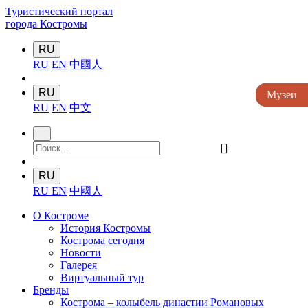
Туристический портал
города Костромы
RU
RU
EN
中國人
RU
Музеи
Музеи
Музеи
Музеи
Музеи
RU
EN
中文
󰍉
RU
RU
EN
中國人
О Костроме
История Костромы
Кострома сегодня
Новости
Галерея
Виртуальный тур
Бренды
Кострома – колыбель династии Романовых