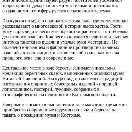
живописном здании, музей радует посетителей ухоженной
территорией с декоративными мостиками и цветниками,
создающими атмосферу русского сказочного теремка.
Экскурсия по музею начинается с зала льна, где экскурсоводы
рассказывают о многовековой истории льноводства. Гости
могут проследить весь путь обработки растения - от стебелька
до готового изделия. Как весело кружится веретено и льняная
ниточка тянется из кудели в умелые руки мастерицы. Не
обделено вниманием и фабричное производство льняных
изделий - в экспозициях выставлены образцы, как начала
прошлого века, так и современные.
Центральное место в зале бересты занимает уникальная
коллекция берестяных сказок, выполненных хозяйкой музея
Натальей Павловной. Экскурсовод познакомит с традиций
изготовления старинных берестяных изделий - поршней,
лопатошников, пестерей, лукошек, собранных в
этнографических экспедициях по Костромской области.
Завершается осмотр в выставочном зале-магазине, где можно
приобрести современные изделия изо льна и бересты на
память о посещении музея и Костроме.