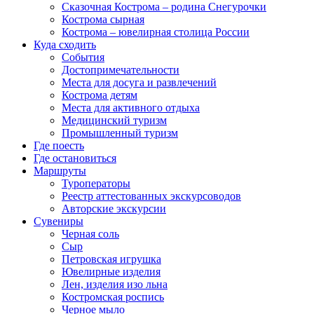
Сказочная Кострома – родина Снегурочки
Кострома сырная
Кострома – ювелирная столица России
Куда сходить
События
Достопримечательности
Места для досуга и развлечений
Кострома детям
Места для активного отдыха
Медицинский туризм
Промышленный туризм
Где поесть
Где остановиться
Маршруты
Туроператоры
Реестр аттестованных экскурсоводов
Авторские экскурсии
Сувениры
Черная соль
Сыр
Петровская игрушка
Ювелирные изделия
Лен, изделия изо льна
Костромская роспись
Черное мыло