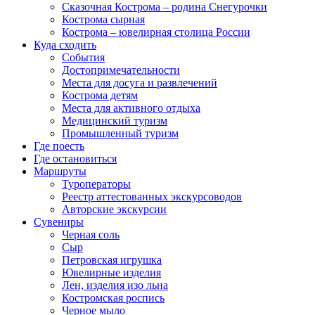
Сказочная Кострома – родина Снегурочки
Кострома сырная
Кострома – ювелирная столица России
Куда сходить
События
Достопримечательности
Места для досуга и развлечений
Кострома детям
Места для активного отдыха
Медицинский туризм
Промышленный туризм
Где поесть
Где остановиться
Маршруты
Туроператоры
Реестр аттестованных экскурсоводов
Авторские экскурсии
Сувениры
Черная соль
Сыр
Петровская игрушка
Ювелирные изделия
Лен, изделия изо льна
Костромская роспись
Черное мыло