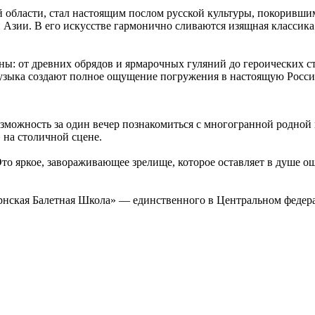
й области, стал настоящим послом русской культуры, покорившим
зии. В его искусстве гармонично сливаются изящная классика 
ны: от древних обрядов и ярмарочных гуляний до героических 
узыка создают полное ощущение погружения в настоящую Росс
зможность за один вечер познакомиться с многогранной родной к
 на столичной сцене.
Это яркое, завораживающее зрелище, которое оставляет в душе 
ернская Балетная Школа» — единственного в Центральном федер