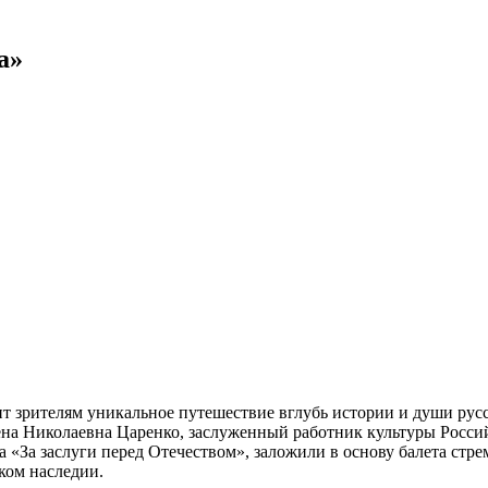
а»
ит зрителям уникальное путешествие вглубь истории и души ру
Елена Николаевна Царенко, заслуженный работник культуры Рос
а «За заслуги перед Отечеством», заложили в основу балета ст
ком наследии.