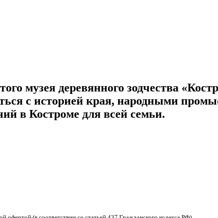
итого музея деревянного зодчества «Кост
иться с историей края, народными пром
ний в Костроме для всей семьи.
 офертой (в соответствии со статьей 437 Гражданского кодекса РФ).