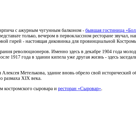
 кирпича с ажурным чугунным балконом -
бывшая гостиница «Бол
редставьте только, вечером в первоклассном ресторане звучал, н
овой гирей - настоящая диковинка для провинциальной Костром
брания революционеров. Именно здесь в декабре 1904 года мол
сле 1917 года в здании кипела уже другая жизнь - здесь засед
 Алексея Метелькова, здание вновь обрело свой исторический 
о размаха XIX века.
ом костромского сыровара и
ресторан «Сыровар»
.