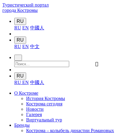
Туристический портал
города Костромы
RU
RU
EN
中國人
RU
RU
EN
中文
󰍉
RU
RU
EN
中國人
О Костроме
История Костромы
Кострома сегодня
Новости
Галерея
Виртуальный тур
Бренды
Кострома – колыбель династии Романовых