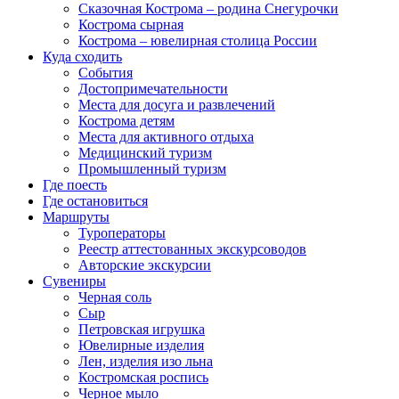
Сказочная Кострома – родина Снегурочки
Кострома сырная
Кострома – ювелирная столица России
Куда сходить
События
Достопримечательности
Места для досуга и развлечений
Кострома детям
Места для активного отдыха
Медицинский туризм
Промышленный туризм
Где поесть
Где остановиться
Маршруты
Туроператоры
Реестр аттестованных экскурсоводов
Авторские экскурсии
Сувениры
Черная соль
Сыр
Петровская игрушка
Ювелирные изделия
Лен, изделия изо льна
Костромская роспись
Черное мыло