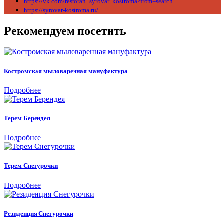
https://vk.com/restoran_syrovar_kostroma?from=search
https://syrovar-kostroma.ru/
Рекомендуем посетить
Костромская мыловаренная мануфактура
Подробнее
Терем Берендея
Подробнее
Терем Снегурочки
Подробнее
Резиденция Снегурочки