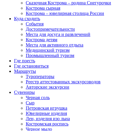
Сказочная Кострома – родина Снегурочки
Кострома сырная
Кострома – ювелирная столица России
Куда сходить
События
Достопримечательности
Места для досуга и развлечений
Кострома детям
Места для активного отдыха
Медицинский туризм
Промышленный туризм
Где поесть
Где остановиться
Маршруты
Туроператоры
Реестр аттестованных экскурсоводов
Авторские экскурсии
Сувениры
Черная соль
Сыр
Петровская игрушка
Ювелирные изделия
Лен, изделия изо льна
Костромская роспись
Черное мыло