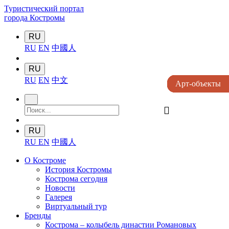
Туристический портал
города Костромы
RU
RU
EN
中國人
RU
RU
EN
中文
Арт-объекты
Арт-объекты
Арт-объекты
Арт-объекты
Арт-объекты
󰍉
RU
RU
EN
中國人
О Костроме
История Костромы
Кострома сегодня
Новости
Галерея
Виртуальный тур
Бренды
Кострома – колыбель династии Романовых