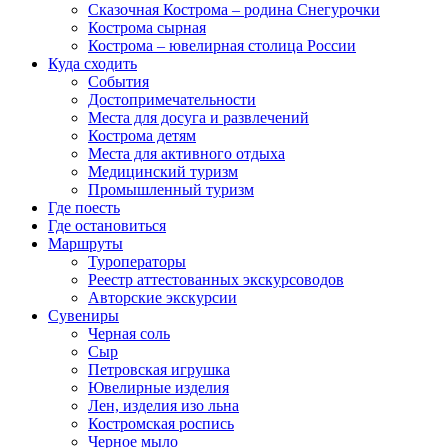
Сказочная Кострома – родина Снегурочки
Кострома сырная
Кострома – ювелирная столица России
Куда сходить
События
Достопримечательности
Места для досуга и развлечений
Кострома детям
Места для активного отдыха
Медицинский туризм
Промышленный туризм
Где поесть
Где остановиться
Маршруты
Туроператоры
Реестр аттестованных экскурсоводов
Авторские экскурсии
Сувениры
Черная соль
Сыр
Петровская игрушка
Ювелирные изделия
Лен, изделия изо льна
Костромская роспись
Черное мыло