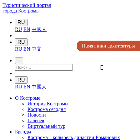
Туристический портал
города Костромы
RU
RU
EN
中國人
RU
Памятники архитектуры
Памятники архитектуры
Памятники архитектуры
Памятники архитектуры
Памятники архитектуры
RU
EN
中文
󰍉
RU
RU
EN
中國人
О Костроме
История Костромы
Кострома сегодня
Новости
Галерея
Виртуальный тур
Бренды
Кострома – колыбель династии Романовых