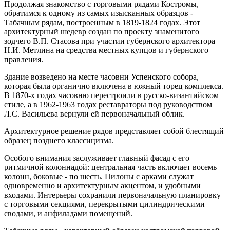
Продолжая знакомство с торговыми рядами Костромы,
обратимся к одному из самых изысканных образцов -
Табачным рядам, построенным в 1819-1824 годах. Этот
архитектурный шедевр создан по проекту знаменитого
зодчего В.П. Стасова при участии губернского архитектора
Н.И. Метлина на средства местных купцов и губернского
правления.
Здание возведено на месте часовни Успенского собора,
которая была органично включена в южный торец комплекса.
В 1870-х годах часовню перестроили в русско-византийском
стиле, а в 1962-1963 годах реставраторы под руководством
Л.С. Васильева вернули ей первоначальный облик.
Архитектурное решение рядов представляет собой блестящий
образец позднего классицизма.
Особого внимания заслуживает главный фасад с его
ритмичной колоннадой: центральная часть включает восемь
колонн, боковые - по шесть. Пилоны с арками служат
одновременно и архитектурным акцентом, и удобными
входами. Интерьеры сохранили первоначальную планировку
с торговыми секциями, перекрытыми цилиндрическими
сводами, и анфиладами помещений.