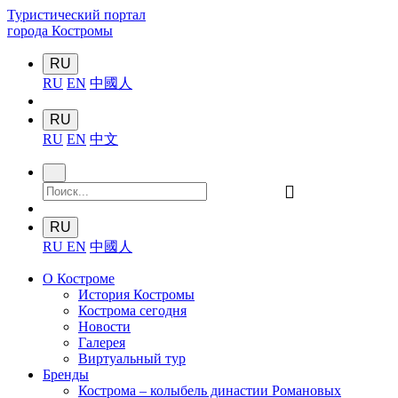
Туристический портал
города Костромы
RU
RU
EN
中國人
RU
RU
EN
中文
󰍉
RU
RU
EN
中國人
О Костроме
История Костромы
Кострома сегодня
Новости
Галерея
Виртуальный тур
Бренды
Кострома – колыбель династии Романовых