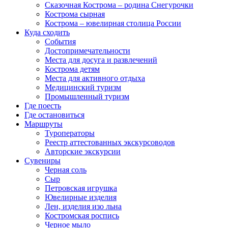
Сказочная Кострома – родина Снегурочки
Кострома сырная
Кострома – ювелирная столица России
Куда сходить
События
Достопримечательности
Места для досуга и развлечений
Кострома детям
Места для активного отдыха
Медицинский туризм
Промышленный туризм
Где поесть
Где остановиться
Маршруты
Туроператоры
Реестр аттестованных экскурсоводов
Авторские экскурсии
Сувениры
Черная соль
Сыр
Петровская игрушка
Ювелирные изделия
Лен, изделия изо льна
Костромская роспись
Черное мыло