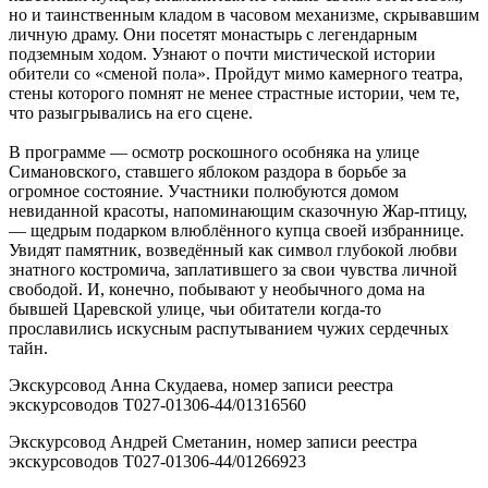
но и таинственным кладом в часовом механизме, скрывавшим
личную драму. Они посетят монастырь с легендарным
подземным ходом. Узнают о почти мистической истории
обители со «сменой пола». Пройдут мимо камерного театра,
стены которого помнят не менее страстные истории, чем те,
что разыгрывались на его сцене.
В программе — осмотр роскошного особняка на улице
Симановского, ставшего яблоком раздора в борьбе за
огромное состояние. Участники полюбуются домом
невиданной красоты, напоминающим сказочную Жар-птицу,
— щедрым подарком влюблённого купца своей избраннице.
Увидят памятник, возведённый как символ глубокой любви
знатного костромича, заплатившего за свои чувства личной
свободой. И, конечно, побывают у необычного дома на
бывшей Царевской улице, чьи обитатели когда-то
прославились искусным распутыванием чужих сердечных
тайн.
Экскурсовод Анна Скудаева, номер записи реестра
экскурсоводов Т027-01306-44/01316560
Экскурсовод Андрей Сметанин, номер записи реестра
экскурсоводов Т027-01306-44/01266923