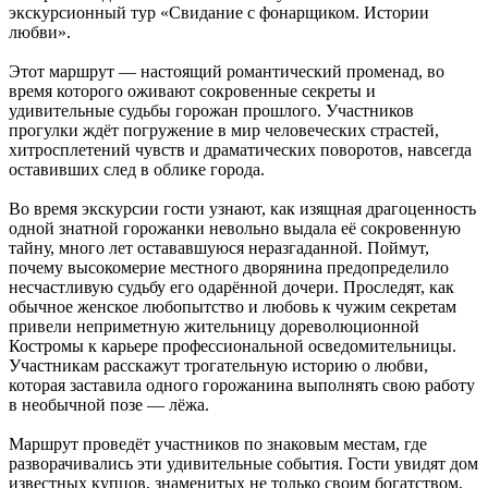
экскурсионный тур «Свидание с фонарщиком. Истории
любви».
Этот маршрут — настоящий романтический променад, во
время которого оживают сокровенные секреты и
удивительные судьбы горожан прошлого. Участников
прогулки ждёт погружение в мир человеческих страстей,
хитросплетений чувств и драматических поворотов, навсегда
оставивших след в облике города.
Во время экскурсии гости узнают, как изящная драгоценность
одной знатной горожанки невольно выдала её сокровенную
тайну, много лет остававшуюся неразгаданной. Поймут,
почему высокомерие местного дворянина предопределило
несчастливую судьбу его одарённой дочери. Проследят, как
обычное женское любопытство и любовь к чужим секретам
привели неприметную жительницу дореволюционной
Костромы к карьере профессиональной осведомительницы.
Участникам расскажут трогательную историю о любви,
которая заставила одного горожанина выполнять свою работу
в необычной позе — лёжа.
Маршрут проведёт участников по знаковым местам, где
разворачивались эти удивительные события. Гости увидят дом
известных купцов, знаменитых не только своим богатством,