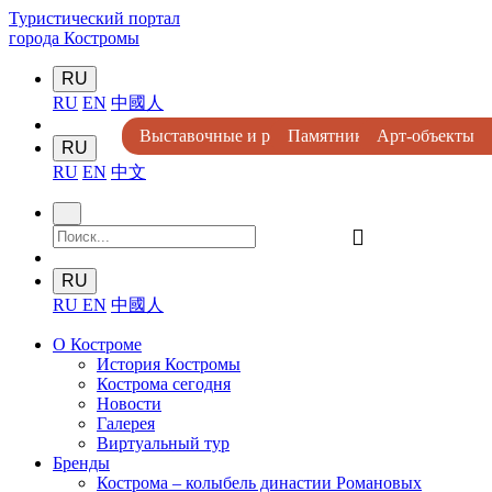
Туристический портал
города Костромы
RU
RU
EN
中國人
Выставочные и развлекательные комплексы
Памятники архитектуры
Памятники архитектуры
Храмы и монастыри
Арт-объекты
Арт-объекты
Музеи
Музеи
Музеи
Музеи
RU
RU
EN
中文
󰍉
RU
RU
EN
中國人
О Костроме
История Костромы
Кострома сегодня
Новости
Галерея
Виртуальный тур
Бренды
Кострома – колыбель династии Романовых