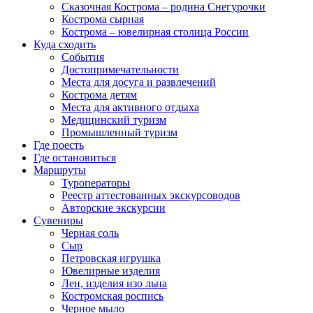
Сказочная Кострома – родина Снегурочки
Кострома сырная
Кострома – ювелирная столица России
Куда сходить
События
Достопримечательности
Места для досуга и развлечений
Кострома детям
Места для активного отдыха
Медицинский туризм
Промышленный туризм
Где поесть
Где остановиться
Маршруты
Туроператоры
Реестр аттестованных экскурсоводов
Авторские экскурсии
Сувениры
Черная соль
Сыр
Петровская игрушка
Ювелирные изделия
Лен, изделия изо льна
Костромская роспись
Черное мыло