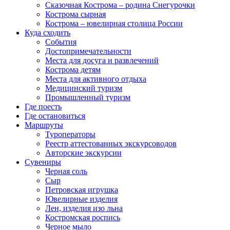
Сказочная Кострома – родина Снегурочки
Кострома сырная
Кострома – ювелирная столица России
Куда сходить
События
Достопримечательности
Места для досуга и развлечений
Кострома детям
Места для активного отдыха
Медицинский туризм
Промышленный туризм
Где поесть
Где остановиться
Маршруты
Туроператоры
Реестр аттестованных экскурсоводов
Авторские экскурсии
Сувениры
Черная соль
Сыр
Петровская игрушка
Ювелирные изделия
Лен, изделия изо льна
Костромская роспись
Черное мыло