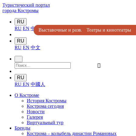
Туристический портал
города Костромы
RU
RU
EN
中國人
Выставочные и развлекательные комплексы
Выставочные и развлекательные комплексы
Театры и кинотеатры
Цирк и зоопарки
Цирк и зоопарки
RU
RU
EN
中文
󰍉
RU
RU
EN
中國人
О Костроме
История Костромы
Кострома сегодня
Новости
Галерея
Виртуальный тур
Бренды
Кострома – колыбель династии Романовых