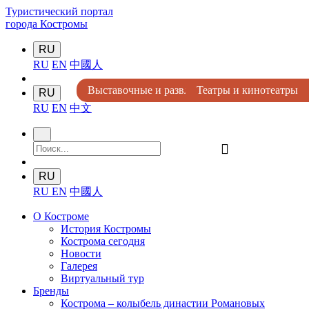
Туристический портал
города Костромы
RU
RU
EN
中國人
Выставочные и развлекательные комплексы
Парки и места отдыха
Театры и кинотеатры
Цирк и зоопарки
Цирк и зоопарки
RU
RU
EN
中文
󰍉
RU
RU
EN
中國人
О Костроме
История Костромы
Кострома сегодня
Новости
Галерея
Виртуальный тур
Бренды
Кострома – колыбель династии Романовых