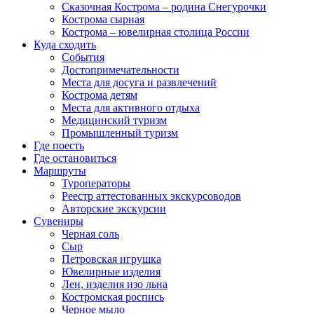
Сказочная Кострома – родина Снегурочки
Кострома сырная
Кострома – ювелирная столица России
Куда сходить
События
Достопримечательности
Места для досуга и развлечений
Кострома детям
Места для активного отдыха
Медицинский туризм
Промышленный туризм
Где поесть
Где остановиться
Маршруты
Туроператоры
Реестр аттестованных экскурсоводов
Авторские экскурсии
Сувениры
Черная соль
Сыр
Петровская игрушка
Ювелирные изделия
Лен, изделия изо льна
Костромская роспись
Черное мыло