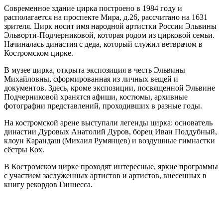
Современное здание цирка построено в 1984 году и
располагается на проспекте Мира, д.26, рассчитано на 1631
зрителя. Цирк носит имя народной артистки России Эльвины
Эльворти-Подчерниковой, которая родом из цирковой семьи.
Начиналась династия с деда, который служил ветврачом в
Костромском цирке.
В музее цирка, открыта экспозиция в честь Эльвины
Михайловны, сформированная из личных вещей и
документов. Здесь, кроме экспозиции, посвященной Эльвине
Подчерниковой хранятся афиши, костюмы, архивные
фотографии представлений, проходивших в разные годы.
На костромской арене выступали легенды цирка: основатель
династии Дуровых Анатолий Дуров, борец Иван Поддубный,
клоун Карандаш (Михаил Румянцев) и воздушные гимнастки
сёстры Кох.
В Костромском цирке проходят интересные, яркие программы
с участием заслуженных артистов и артистов, внесенных в
книгу рекордов Гиннесса.