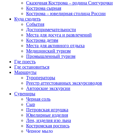
Сказочная Кострома – родина Снегурочки
Кострома сырная
Кострома – ювелирная столица России
Куда сходить
События
Достопримечательности
Места для досуга и развлечений
Кострома детям
Места для активного отдыха
Медицинский туризм
Промышленный туризм
Где поесть
Где остановиться
Маршруты
Туроператоры
Реестр аттестованных экскурсоводов
Авторские экскурсии
Сувениры
Черная соль
Сыр
Петровская игрушка
Ювелирные изделия
Лен, изделия изо льна
Костромская роспись
Черное мыло