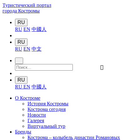
Туристический портал
города Костромы
RU
RU
EN
中國人
RU
RU
EN
中文
󰍉
RU
RU
EN
中國人
О Костроме
История Костромы
Кострома сегодня
Новости
Галерея
Виртуальный тур
Бренды
Кострома – колыбель династии Романовых