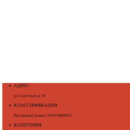
АДРЕС
ул. Советская, д. 4б
КЛАССИФИКАЦИЯ
Реестровый номер С442024006925
КАТЕГОРИЯ