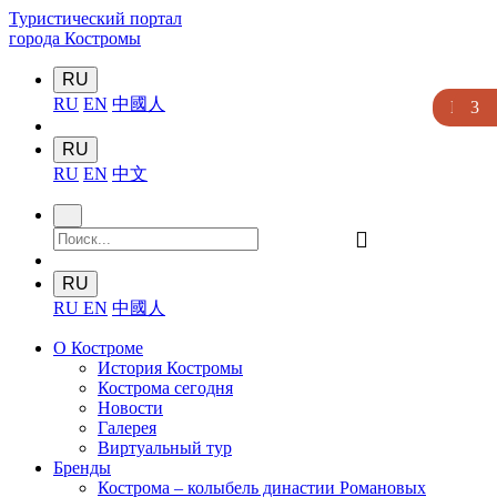
Туристический портал
города Костромы
RU
RU
EN
中國人
Нет
4
3
3
3
RU
RU
EN
中文
󰍉
RU
RU
EN
中國人
О Костроме
История Костромы
Кострома сегодня
Новости
Галерея
Виртуальный тур
Бренды
Кострома – колыбель династии Романовых