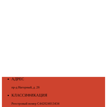
АДРЕС
пр-д Нагорный, д. 26
КЛАССИФИКАЦИЯ
Реестровый номер С442024013434