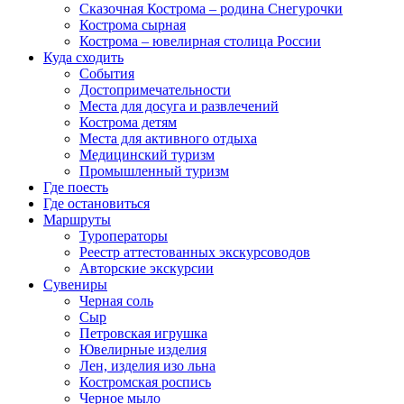
Сказочная Кострома – родина Снегурочки
Кострома сырная
Кострома – ювелирная столица России
Куда сходить
События
Достопримечательности
Места для досуга и развлечений
Кострома детям
Места для активного отдыха
Медицинский туризм
Промышленный туризм
Где поесть
Где остановиться
Маршруты
Туроператоры
Реестр аттестованных экскурсоводов
Авторские экскурсии
Сувениры
Черная соль
Сыр
Петровская игрушка
Ювелирные изделия
Лен, изделия изо льна
Костромская роспись
Черное мыло