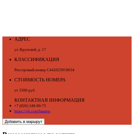
АДРЕС
ул. Крупской, д. 17
КЛАССИФИКАЦИЯ
Реестровый номер С442025018634
СТОИМОСТЬ НОМЕРА
от 3500 руб.
КОНТАКТНАЯ ИНФОРМАЦИЯ
+7 (920) 349-90-75
https://vk.com/baarrss
Добавить в маршрут