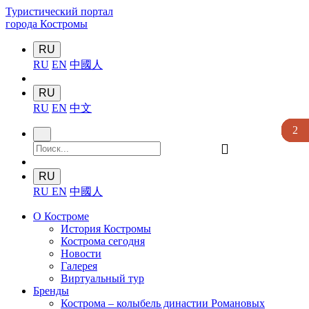
Туристический портал
города Костромы
RU
RU
EN
中國人
RU
RU
EN
中文
3
3
3
3
2
󰍉
RU
RU
EN
中國人
О Костроме
История Костромы
Кострома сегодня
Новости
Галерея
Виртуальный тур
Бренды
Кострома – колыбель династии Романовых