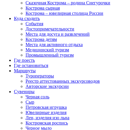
Сказочная Кострома – родина Снегурочки
Кострома сырная
Кострома – ювелирная столица России
Куда сходить
События
Достопримечательности
Места для досуга и развлечений
Кострома детям
Места для активного отдыха
Медицинский туризм
Промышленный туризм
Где поесть
Где остановиться
Маршруты
Туроператоры
Реестр аттестованных экскурсоводов
Авторские экскурсии
Сувениры
Черная соль
Сыр
Петровская игрушка
Ювелирные изделия
Лен, изделия изо льна
Костромская роспись
Черное мыло