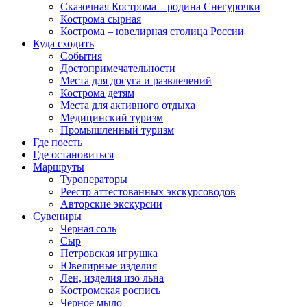
Сказочная Кострома – родина Снегурочки
Кострома сырная
Кострома – ювелирная столица России
Куда сходить
События
Достопримечательности
Места для досуга и развлечений
Кострома детям
Места для активного отдыха
Медицинский туризм
Промышленный туризм
Где поесть
Где остановиться
Маршруты
Туроператоры
Реестр аттестованных экскурсоводов
Авторские экскурсии
Сувениры
Черная соль
Сыр
Петровская игрушка
Ювелирные изделия
Лен, изделия изо льна
Костромская роспись
Черное мыло