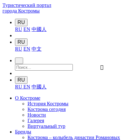
Туристический портал
города Костромы
RU
RU
EN
中國人
RU
RU
EN
中文
󰍉
RU
RU
EN
中國人
О Костроме
История Костромы
Кострома сегодня
Новости
Галерея
Виртуальный тур
Бренды
Кострома – колыбель династии Романовых