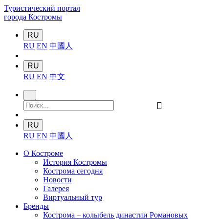
Туристический портал
города Костромы
RU
RU
EN
中國人
RU
RU
EN
中文
󰍉
RU
RU
EN
中國人
О Костроме
История Костромы
Кострома сегодня
Новости
Галерея
Виртуальный тур
Бренды
Кострома – колыбель династии Романовых