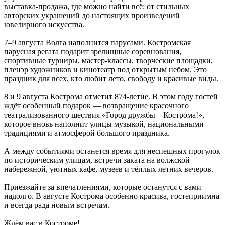
выставка-продажа, где можно найти всё: от стильных
авторских украшений до настоящих произведений
ювелирного искусства.
7–9 августа Волга наполнится парусами. Костромская
парусная регата подарит зрелищные соревнования,
спортивные турниры, мастер-классы, творческие площадки,
пленэр художников и кинотеатр под открытым небом. Это
праздник для всех, кто любит лето, свободу и красивые виды.
8 и 9 августа Кострома отметит 874-летие. В этом году гостей
ждёт особенный подарок — возвращение красочного
театрализованного шествия «Город дружбы – Кострома!»,
которое вновь наполнит улицы музыкой, национальными
традициями и атмосферой большого праздника.
А между событиями останется время для неспешных прогулок
по историческим улицам, встречи заката на волжской
набережной, уютных кафе, музеев и тёплых летних вечеров.
Приезжайте за впечатлениями, которые останутся с вами
надолго. В августе Кострома особенно красива, гостеприимна
и всегда рада новым встречам.
Ждём вас в Костроме!