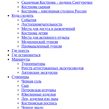
Сказочная Кострома – родина Снегурочки
Кострома сырная
Кострома – ювелирная столица России
Куда сходить
События
Достопримечательности
Места для досуга и развлечений
Кострома детям
Места для активного отдыха
Медицинский туризм
Промышленный туризм
Где поесть
Где остановиться
Маршруты
Туроператоры
Реестр аттестованных экскурсоводов
Авторские экскурсии
Сувениры
Черная соль
Сыр
Петровская игрушка
Ювелирные изделия
Лен, изделия изо льна
Костромская роспись
Черное мыло