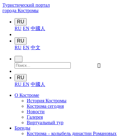
Туристический портал
города Костромы
RU
RU
EN
中國人
RU
RU
EN
中文
󰍉
RU
RU
EN
中國人
О Костроме
История Костромы
Кострома сегодня
Новости
Галерея
Виртуальный тур
Бренды
Кострома – колыбель династии Романовых