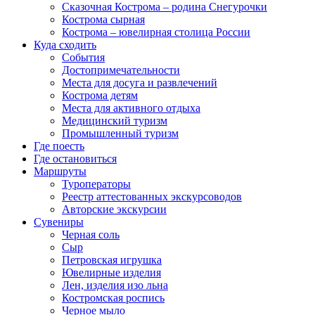
Сказочная Кострома – родина Снегурочки
Кострома сырная
Кострома – ювелирная столица России
Куда сходить
События
Достопримечательности
Места для досуга и развлечений
Кострома детям
Места для активного отдыха
Медицинский туризм
Промышленный туризм
Где поесть
Где остановиться
Маршруты
Туроператоры
Реестр аттестованных экскурсоводов
Авторские экскурсии
Сувениры
Черная соль
Сыр
Петровская игрушка
Ювелирные изделия
Лен, изделия изо льна
Костромская роспись
Черное мыло