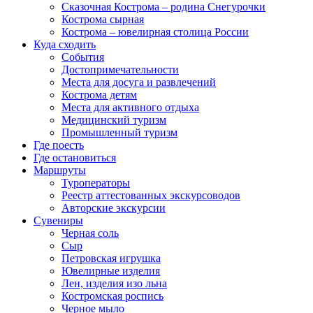
Сказочная Кострома – родина Снегурочки
Кострома сырная
Кострома – ювелирная столица России
Куда сходить
События
Достопримечательности
Места для досуга и развлечений
Кострома детям
Места для активного отдыха
Медицинский туризм
Промышленный туризм
Где поесть
Где остановиться
Маршруты
Туроператоры
Реестр аттестованных экскурсоводов
Авторские экскурсии
Сувениры
Черная соль
Сыр
Петровская игрушка
Ювелирные изделия
Лен, изделия изо льна
Костромская роспись
Черное мыло