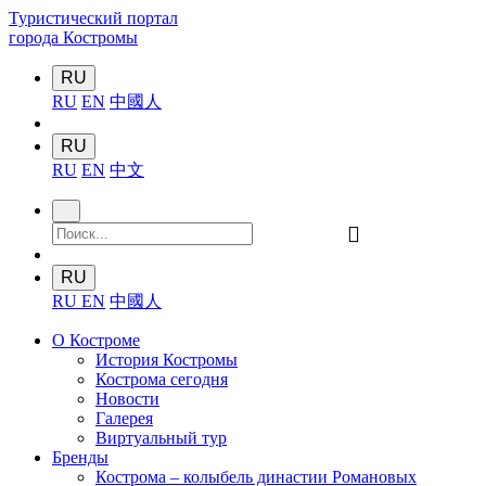
Туристический портал
города Костромы
RU
RU
EN
中國人
RU
RU
EN
中文
󰍉
RU
RU
EN
中國人
О Костроме
История Костромы
Кострома сегодня
Новости
Галерея
Виртуальный тур
Бренды
Кострома – колыбель династии Романовых