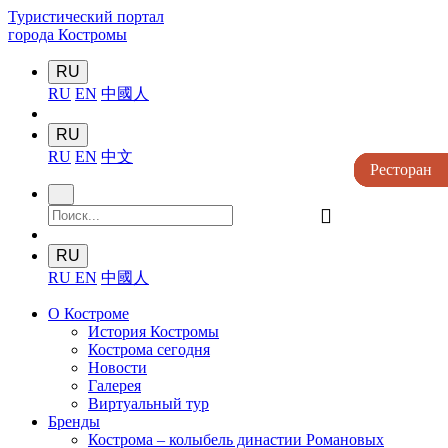
Туристический портал
города Костромы
RU
RU
EN
中國人
RU
RU
EN
中文
Ресторан
Ресторан
Ресторан
Ресторан
Ресторан
󰍉
RU
RU
EN
中國人
О Костроме
История Костромы
Кострома сегодня
Новости
Галерея
Виртуальный тур
Бренды
Кострома – колыбель династии Романовых