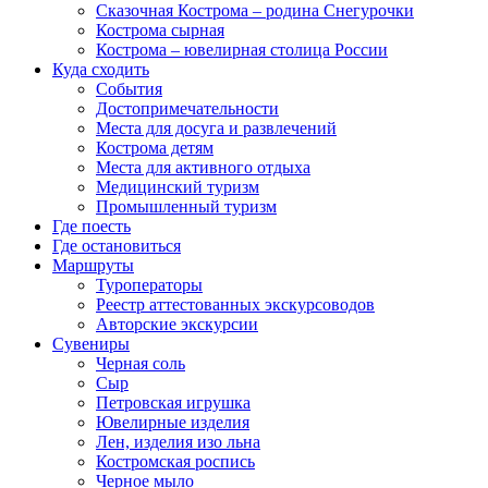
Сказочная Кострома – родина Снегурочки
Кострома сырная
Кострома – ювелирная столица России
Куда сходить
События
Достопримечательности
Места для досуга и развлечений
Кострома детям
Места для активного отдыха
Медицинский туризм
Промышленный туризм
Где поесть
Где остановиться
Маршруты
Туроператоры
Реестр аттестованных экскурсоводов
Авторские экскурсии
Сувениры
Черная соль
Сыр
Петровская игрушка
Ювелирные изделия
Лен, изделия изо льна
Костромская роспись
Черное мыло