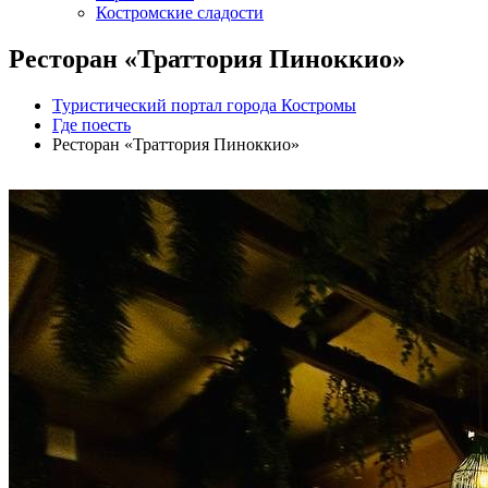
Костромские сладости
Ресторан «Траттория Пиноккио»
Туристический портал города Костромы
Где поесть
Ресторан «Траттория Пиноккио»