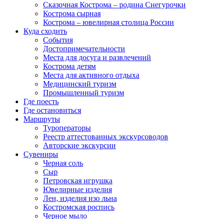
Сказочная Кострома – родина Снегурочки
Кострома сырная
Кострома – ювелирная столица России
Куда сходить
События
Достопримечательности
Места для досуга и развлечений
Кострома детям
Места для активного отдыха
Медицинский туризм
Промышленный туризм
Где поесть
Где остановиться
Маршруты
Туроператоры
Реестр аттестованных экскурсоводов
Авторские экскурсии
Сувениры
Черная соль
Сыр
Петровская игрушка
Ювелирные изделия
Лен, изделия изо льна
Костромская роспись
Черное мыло