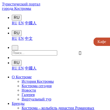
Туристический портал
города Костромы
RU
RU
EN
中國人
RU
RU
EN
中文
Кафе
Кафе
Кафе
Кафе
Кафе
󰍉
RU
RU
EN
中國人
О Костроме
История Костромы
Кострома сегодня
Новости
Галерея
Виртуальный тур
Бренды
Кострома – колыбель династии Романовых