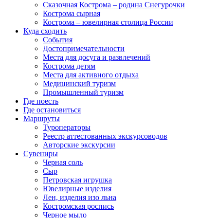
Сказочная Кострома – родина Снегурочки
Кострома сырная
Кострома – ювелирная столица России
Куда сходить
События
Достопримечательности
Места для досуга и развлечений
Кострома детям
Места для активного отдыха
Медицинский туризм
Промышленный туризм
Где поесть
Где остановиться
Маршруты
Туроператоры
Реестр аттестованных экскурсоводов
Авторские экскурсии
Сувениры
Черная соль
Сыр
Петровская игрушка
Ювелирные изделия
Лен, изделия изо льна
Костромская роспись
Черное мыло