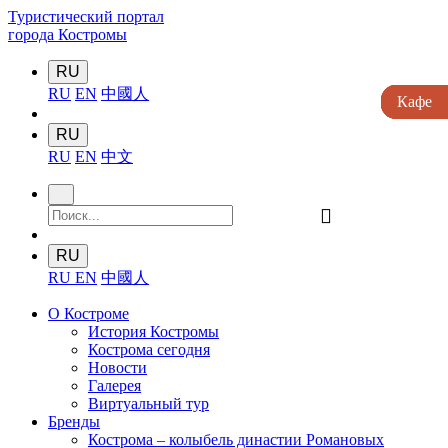
Туристический портал
города Костромы
RU
RU
EN
中國人
Кафе
Кафе
Кафе
Кафе
Кафе
RU
RU
EN
中文
󰍉
RU
RU
EN
中國人
О Костроме
История Костромы
Кострома сегодня
Новости
Галерея
Виртуальный тур
Бренды
Кострома – колыбель династии Романовых