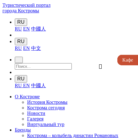
Туристический портал
города Костромы
RU
RU
EN
中國人
RU
RU
EN
中文
Кафе
Кафе
Кафе
Кафе
Кафе
󰍉
RU
RU
EN
中國人
О Костроме
История Костромы
Кострома сегодня
Новости
Галерея
Виртуальный тур
Бренды
Кострома – колыбель династии Романовых