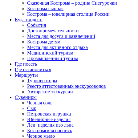
Сказочная Кострома – родина Снегурочки
Кострома сырная
Кострома – ювелирная столица России
Куда сходить
События
Достопримечательности
Места для досуга и развлечений
Кострома детям
Места для активного отдыха
Медицинский туризм
Промышленный туризм
Где поесть
Где остановиться
Маршруты
Туроператоры
Реестр аттестованных экскурсоводов
Авторские экскурсии
Сувениры
Черная соль
Сыр
Петровская игрушка
Ювелирные изделия
Лен, изделия изо льна
Костромская роспись
Черное мыло