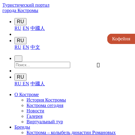
Туристический портал
города Костромы
RU
RU
EN
中國人
Кофейня
Кофейня
Кофейня
Кофейня
Кофейня
RU
RU
EN
中文
󰍉
RU
RU
EN
中國人
О Костроме
История Костромы
Кострома сегодня
Новости
Галерея
Виртуальный тур
Бренды
Кострома – колыбель династии Романовых