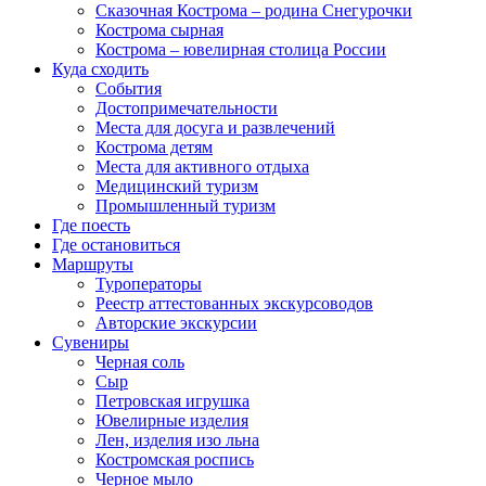
Сказочная Кострома – родина Снегурочки
Кострома сырная
Кострома – ювелирная столица России
Куда сходить
События
Достопримечательности
Места для досуга и развлечений
Кострома детям
Места для активного отдыха
Медицинский туризм
Промышленный туризм
Где поесть
Где остановиться
Маршруты
Туроператоры
Реестр аттестованных экскурсоводов
Авторские экскурсии
Сувениры
Черная соль
Сыр
Петровская игрушка
Ювелирные изделия
Лен, изделия изо льна
Костромская роспись
Черное мыло