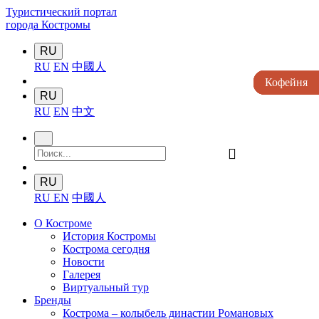
Туристический портал
города Костромы
RU
RU
EN
中國人
Кофейня
Кофейня
Кофейня
Кофейня
Кофейня
RU
RU
EN
中文
󰍉
RU
RU
EN
中國人
О Костроме
История Костромы
Кострома сегодня
Новости
Галерея
Виртуальный тур
Бренды
Кострома – колыбель династии Романовых