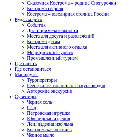
Сказочная Кострома – родина Снегурочки
Кострома сырная
Кострома – ювелирная столица России
Куда сходить
События
Достопримечательности
Места для досуга и развлечений
Кострома детям
Места для активного отдыха
Медицинский туризм
Промышленный туризм
Где поесть
Где остановиться
Маршруты
Туроператоры
Реестр аттестованных экскурсоводов
Авторские экскурсии
Сувениры
Черная соль
Сыр
Петровская игрушка
Ювелирные изделия
Лен, изделия изо льна
Костромская роспись
Черное мыло