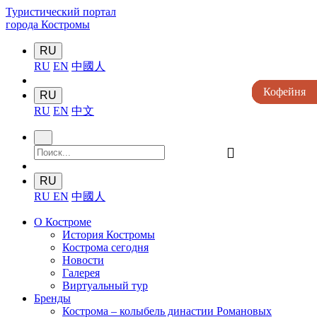
Туристический портал
города Костромы
RU
RU
EN
中國人
Кофейня
Кофейня
Кофейня
Кофейня
Кофейня
RU
RU
EN
中文
󰍉
RU
RU
EN
中國人
О Костроме
История Костромы
Кострома сегодня
Новости
Галерея
Виртуальный тур
Бренды
Кострома – колыбель династии Романовых