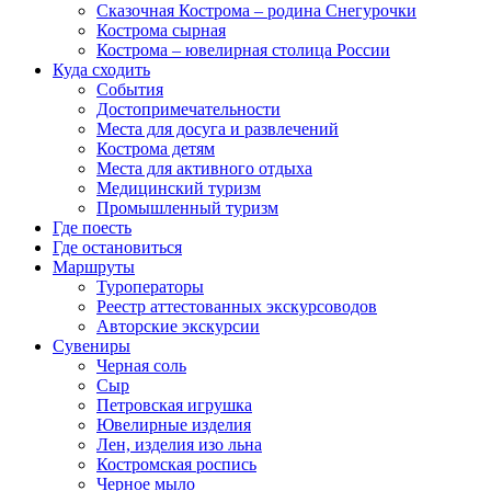
Сказочная Кострома – родина Снегурочки
Кострома сырная
Кострома – ювелирная столица России
Куда сходить
События
Достопримечательности
Места для досуга и развлечений
Кострома детям
Места для активного отдыха
Медицинский туризм
Промышленный туризм
Где поесть
Где остановиться
Маршруты
Туроператоры
Реестр аттестованных экскурсоводов
Авторские экскурсии
Сувениры
Черная соль
Сыр
Петровская игрушка
Ювелирные изделия
Лен, изделия изо льна
Костромская роспись
Черное мыло