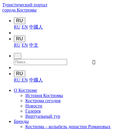
Туристический портал
города Костромы
RU
RU
EN
中國人
RU
RU
EN
中文
󰍉
RU
RU
EN
中國人
О Костроме
История Костромы
Кострома сегодня
Новости
Галерея
Виртуальный тур
Бренды
Кострома – колыбель династии Романовых