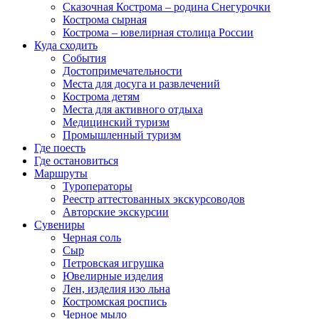
Сказочная Кострома – родина Снегурочки
Кострома сырная
Кострома – ювелирная столица России
Куда сходить
События
Достопримечательности
Места для досуга и развлечений
Кострома детям
Места для активного отдыха
Медицинский туризм
Промышленный туризм
Где поесть
Где остановиться
Маршруты
Туроператоры
Реестр аттестованных экскурсоводов
Авторские экскурсии
Сувениры
Черная соль
Сыр
Петровская игрушка
Ювелирные изделия
Лен, изделия изо льна
Костромская роспись
Черное мыло