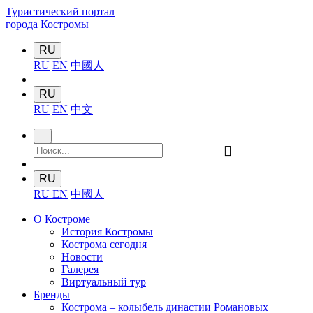
Туристический портал
города Костромы
RU
RU
EN
中國人
RU
RU
EN
中文
󰍉
RU
RU
EN
中國人
О Костроме
История Костромы
Кострома сегодня
Новости
Галерея
Виртуальный тур
Бренды
Кострома – колыбель династии Романовых