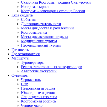
Сказочная Кострома – родина Снегурочки
Кострома сырная
Кострома – ювелирная столица России
Куда сходить
События
Достопримечательности
Места для досуга и развлечений
Кострома детям
Места для активного отдыха
Медицинский туризм
Промышленный туризм
Где поесть
Где остановиться
Маршруты
Туроператоры
Реестр аттестованных экскурсоводов
Авторские экскурсии
Сувениры
Черная соль
Сыр
Петровская игрушка
Ювелирные изделия
Лен, изделия изо льна
Костромская роспись
Черное мыло