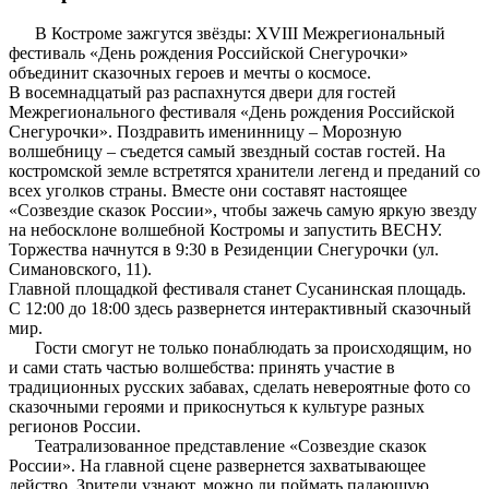
В Костроме зажгутся звёзды: XVIII Межрегиональный
фестиваль «День рождения Российской Снегурочки»
объединит сказочных героев и мечты о космосе.
В восемнадцатый раз распахнутся двери для гостей
Межрегионального фестиваля «День рождения Российской
Снегурочки». Поздравить именинницу – Морозную
волшебницу – съедется самый звездный состав гостей. На
костромской земле встретятся хранители легенд и преданий со
всех уголков страны. Вместе они составят настоящее
«Созвездие сказок России», чтобы зажечь самую яркую звезду
на небосклоне волшебной Костромы и запустить ВЕСНУ.
Торжества начнутся в 9:30 в Резиденции Снегурочки (ул.
Симановского, 11).
Главной площадкой фестиваля станет Сусанинская площадь.
С 12:00 до 18:00 здесь развернется интерактивный сказочный
мир.
Гости смогут не только понаблюдать за происходящим, но
и сами стать частью волшебства: принять участие в
традиционных русских забавах, сделать невероятные фото со
сказочными героями и прикоснуться к культуре разных
регионов России.
Театрализованное представление «Созвездие сказок
России». На главной сцене развернется захватывающее
действо. Зрители узнают, можно ли поймать падающую