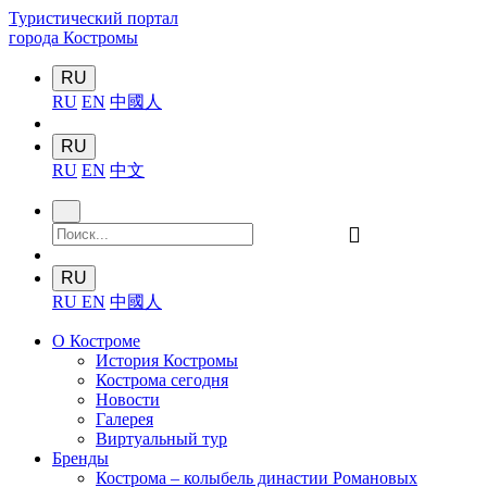
Туристический портал
города Костромы
RU
RU
EN
中國人
RU
RU
EN
中文
󰍉
RU
RU
EN
中國人
О Костроме
История Костромы
Кострома сегодня
Новости
Галерея
Виртуальный тур
Бренды
Кострома – колыбель династии Романовых