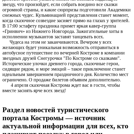
звезду, что произойдет, если собрать воедино все сказки
огромной страны, и какие сюрпризы подготовили Академики
снежных чудес. Кульминацией представления станет момент,
когда сказочное созвездие засияет прямо на глазах у зрителей.
В 17:00 эстафету праздника примет яркая кавер-группа
«Гринвич» из Нижнего Новгорода. Зажигательные хиты в
исполнении музыкантов заставят танцевать всех.
Чудеса на этом не заканчиваются. Вечером у всех
желающих будет уникальная возможность отправиться в
автобусное путешествие по вечерней Костроме в компании
звездных друзей Снегурочки "По Костроме со сказками".
Исторические улочки древнего города, сказочные герои,
сидящие рядом, и море эмоций – такое приключение станет
идеальным завершением праздничного дня. Количество мест
ограничено. О продаже билетов объявим дополнительно.
4 апреля сказочная Кострома ждет вас в гости, чтобы
вместе засиять ярче всех звезд!
Раздел новостей туристического
портала Костромы — источник
актуальной информации для всех, кто