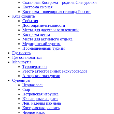
Сказочная Кострома – родина Снегурочки
Кострома сырная
Кострома – ювелирная столица России
Куда сходить
События
Достопримечательности
Места для досуга и развлечений
Кострома детям
Места для активного отдыха
Медицинский туризм
Промышленный туризм
Где поесть
Где остановиться
Маршруты
Туроператоры
Реестр аттестованных экскурсоводов
Авторские экскурсии
Сувениры
Черная соль
Сыр
Петровская игрушка
Ювелирные изделия
Лен, изделия изо льна
Костромская роспись
Черное мыло