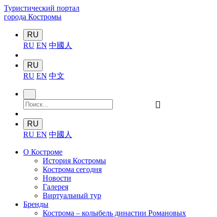
Туристический портал
города Костромы
RU
RU
EN
中國人
RU
RU
EN
中文
󰍉
RU
RU
EN
中國人
О Костроме
История Костромы
Кострома сегодня
Новости
Галерея
Виртуальный тур
Бренды
Кострома – колыбель династии Романовых