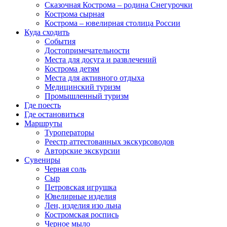
Сказочная Кострома – родина Снегурочки
Кострома сырная
Кострома – ювелирная столица России
Куда сходить
События
Достопримечательности
Места для досуга и развлечений
Кострома детям
Места для активного отдыха
Медицинский туризм
Промышленный туризм
Где поесть
Где остановиться
Маршруты
Туроператоры
Реестр аттестованных экскурсоводов
Авторские экскурсии
Сувениры
Черная соль
Сыр
Петровская игрушка
Ювелирные изделия
Лен, изделия изо льна
Костромская роспись
Черное мыло