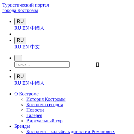
Туристический портал
города Костромы
RU
RU
EN
中國人
RU
RU
EN
中文
󰍉
RU
RU
EN
中國人
О Костроме
История Костромы
Кострома сегодня
Новости
Галерея
Виртуальный тур
Бренды
Кострома – колыбель династии Романовых