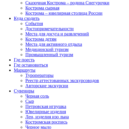
Сказочная Кострома – родина Снегурочки
Кострома сырная
Кострома – ювелирная столица России
Куда сходить
События
Достопримечательности
Места для досуга и развлечений
Кострома детям
Места для активного отдыха
Медицинский туризм
Промышленный туризм
Где поесть
Где остановиться
Маршруты
Туроператоры
Реестр аттестованных экскурсоводов
Авторские экскурсии
Сувениры
Черная соль
Сыр
Петровская игрушка
Ювелирные изделия
Лен, изделия изо льна
Костромская роспись
Черное мыло