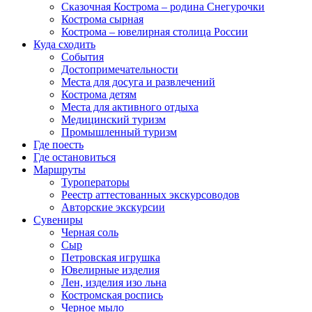
Сказочная Кострома – родина Снегурочки
Кострома сырная
Кострома – ювелирная столица России
Куда сходить
События
Достопримечательности
Места для досуга и развлечений
Кострома детям
Места для активного отдыха
Медицинский туризм
Промышленный туризм
Где поесть
Где остановиться
Маршруты
Туроператоры
Реестр аттестованных экскурсоводов
Авторские экскурсии
Сувениры
Черная соль
Сыр
Петровская игрушка
Ювелирные изделия
Лен, изделия изо льна
Костромская роспись
Черное мыло