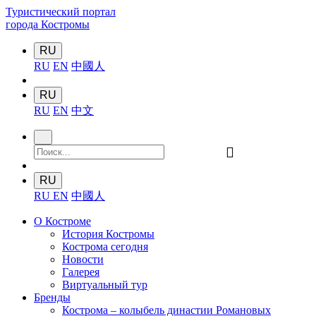
Туристический портал
города Костромы
RU
RU
EN
中國人
RU
RU
EN
中文
󰍉
RU
RU
EN
中國人
О Костроме
История Костромы
Кострома сегодня
Новости
Галерея
Виртуальный тур
Бренды
Кострома – колыбель династии Романовых