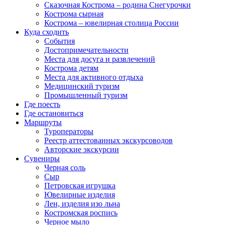
Сказочная Кострома – родина Снегурочки
Кострома сырная
Кострома – ювелирная столица России
Куда сходить
События
Достопримечательности
Места для досуга и развлечений
Кострома детям
Места для активного отдыха
Медицинский туризм
Промышленный туризм
Где поесть
Где остановиться
Маршруты
Туроператоры
Реестр аттестованных экскурсоводов
Авторские экскурсии
Сувениры
Черная соль
Сыр
Петровская игрушка
Ювелирные изделия
Лен, изделия изо льна
Костромская роспись
Черное мыло