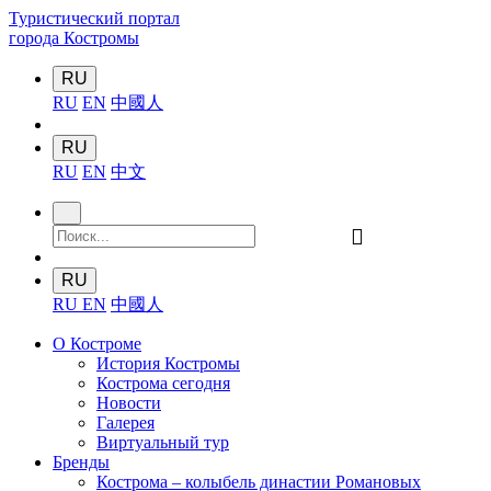
Туристический портал
города Костромы
RU
RU
EN
中國人
RU
RU
EN
中文
󰍉
RU
RU
EN
中國人
О Костроме
История Костромы
Кострома сегодня
Новости
Галерея
Виртуальный тур
Бренды
Кострома – колыбель династии Романовых