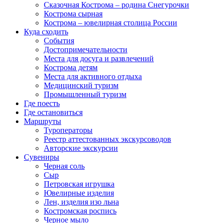
Сказочная Кострома – родина Снегурочки
Кострома сырная
Кострома – ювелирная столица России
Куда сходить
События
Достопримечательности
Места для досуга и развлечений
Кострома детям
Места для активного отдыха
Медицинский туризм
Промышленный туризм
Где поесть
Где остановиться
Маршруты
Туроператоры
Реестр аттестованных экскурсоводов
Авторские экскурсии
Сувениры
Черная соль
Сыр
Петровская игрушка
Ювелирные изделия
Лен, изделия изо льна
Костромская роспись
Черное мыло