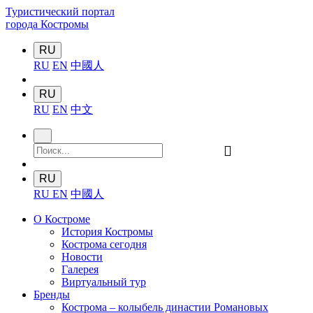
Туристический портал
города Костромы
RU
RU
EN
中國人
RU
RU
EN
中文
󰍉
RU
RU
EN
中國人
О Костроме
История Костромы
Кострома сегодня
Новости
Галерея
Виртуальный тур
Бренды
Кострома – колыбель династии Романовых