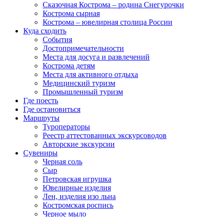
Сказочная Кострома – родина Снегурочки
Кострома сырная
Кострома – ювелирная столица России
Куда сходить
События
Достопримечательности
Места для досуга и развлечений
Кострома детям
Места для активного отдыха
Медицинский туризм
Промышленный туризм
Где поесть
Где остановиться
Маршруты
Туроператоры
Реестр аттестованных экскурсоводов
Авторские экскурсии
Сувениры
Черная соль
Сыр
Петровская игрушка
Ювелирные изделия
Лен, изделия изо льна
Костромская роспись
Черное мыло