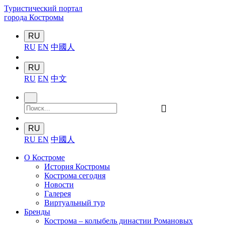
Туристический портал
города Костромы
RU
RU
EN
中國人
RU
RU
EN
中文
󰍉
RU
RU
EN
中國人
О Костроме
История Костромы
Кострома сегодня
Новости
Галерея
Виртуальный тур
Бренды
Кострома – колыбель династии Романовых